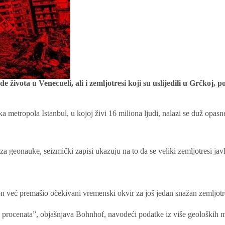
ade života u Venecueli, ali i zemljotresi koji su uslijedili u Grčkoj
ka metropola Istanbul, u kojoj živi 16 miliona ljudi, nalazi se duž opasn
onauke, seizmički zapisi ukazuju na to da se veliki zemljotresi javlj
ion već premašio očekivani vremenski okvir za još jedan snažan zemljotr
 procenata”, objašnjava Bohnhof, navodeći podatke iz više geoloških 