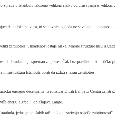
0 zgrada u Istanbulu izloženo velikom riziku od urušavanja u velikom 
jući da ni lokalna vlast, ni stanovnici izgleda ne shvataju u potpunosti j
eliki zemljotres, usklađenost ostaje niska. Mnoge strukture nisu izgra
va da Istanbul nije spreman za potres. Čak i uz pravilno urbanističko pl
infrastruktura Istanbula boriti da izdrži snažan zemljotres.
zmičku energiju decenijama. Geofizičar Ditrih Lange iz Centra za istr
 više energije gradi”, objašnjava Lange.
nbula, jedna je od slabih tačaka koje izazivaju najviše zabrinutosti”,