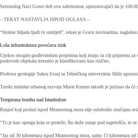
Seizmolog Naci Goror deli ovu zabrinutost, upozoravajući da je 100.00
– TEKST NASTAVLJA ISPOD OGLASA –
“Stotine hiljada ljudi će umrijeti”, rekao je Goror novinarima, naglašava
Loša infrastruktura povećava rizik
Uprkos strogim građevinskim propisima koji imaju za cilj pripremu za v
poslovnih objekata trenutno je klasifikovano kao rizično.
Profesor geologije Sukru Ersoj sa Tehničkog univerziteta Jildiz upozora
Turski ministar urbanog razvoja Murat Kurum takođe je priznao da će se 
Tempirana bomba nad Istanbulom
Rasjed koji prolazi ispod Mramornog mora nije oslobodio značajnu sei
“To je kao opruga koja se proteže, što duže ostaje pod napetošću, to se
“Jaz od 30 kilometara ispod Mramornog mora, samo 15 kilometara od Ista