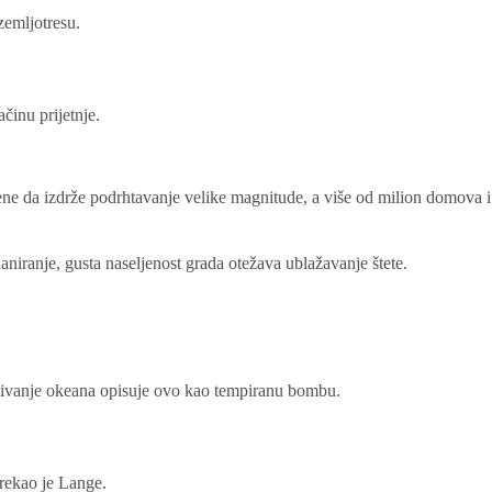
zemljotresu.
ačinu prijetnje.
đene da izdrže podrhtavanje velike magnitude, a više od milion domova i
aniranje, gusta naseljenost grada otežava ublažavanje štete.
aživanje okeana opisuje ovo kao tempiranu bombu.
 rekao je Lange.