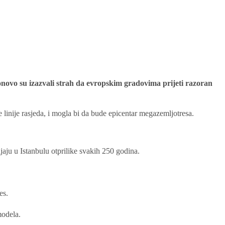
, ponovo su izazvali strah da evropskim gradovima prijeti razoran
e linije rasjeda, i mogla bi da bude epicentar megazemljotresa.
aju u Istanbulu otprilike svakih 250 godina.
es.
modela.