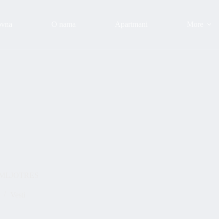
ovna
O nama
Apartmani
More
EMLJOTRES
Vesti