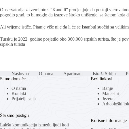
Opservatorija za zemljotres “Kandili” procjenjuje da postoji vjerovatno
pogodio grad, to bi moglo da izazove široko uništenje, sa štetom koja d
Ali vrijeme ističe. Pitanje više nije da li će se Istanbul suočiti sa veli
Tursku je 2022. godine posjetilo oko 360.000 srpskih turista, što je 
srpskih turista
Naslovna
O nama
Apartmani
Istraži Srbiju
Pr
Samo domaće
Brzi linkovi
O nama
Banje
Kontakt
Manastiri
Prijatelji sajta
Jezera
Arheološki loka
Šta smo postigli
Korisne informacije
Lakšu komunikaciju između ljudi koji