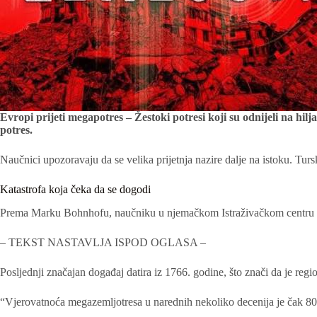
Evropi prijeti megapotres – Žestoki potresi koji su odnijeli na hilj
potres.
Naučnici upozoravaju da se velika prijetnja nazire dalje na istoku. Turs
Katastrofa koja čeka da se dogodi
Prema Marku Bohnhofu, naučniku u njemačkom Istraživačkom centru za ge
– TEKST NASTAVLJA ISPOD OGLASA –
Posljednji značajan događaj datira iz 1766. godine, što znači da je reg
“Vjerovatnoća megazemljotresa u narednih nekoliko decenija je čak 80