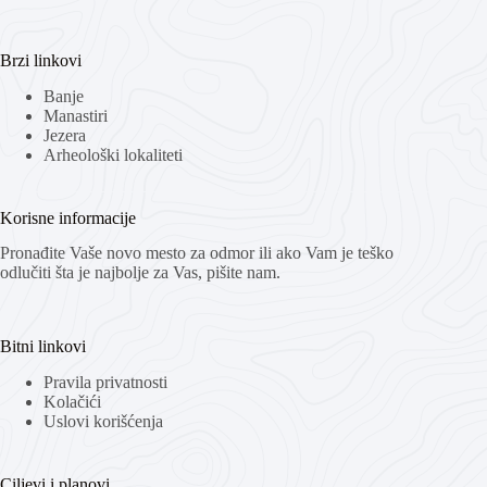
Brzi linkovi
Banje
Manastiri
Jezera
Arheološki lokaliteti
Korisne informacije
Pronađite Vaše novo mesto za odmor ili ako Vam je teško
odlučiti šta je najbolje za Vas, pišite nam.
Bitni linkovi
Pravila privatnosti
Kolačići
Uslovi korišćenja
Ciljevi i planovi