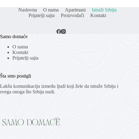
Naslovna
O nama
Apartmani
Istraži Srbiju
Prijatelji sajta
Proizvođači
Kontakt
Samo domaće
O nama
Kontakt
Prijatelji sajta
Šta smo postigli
Lakšu komunikaciju između ljudi koji žele da istraže Srbiju i
svega onoga što Srbija nudi.