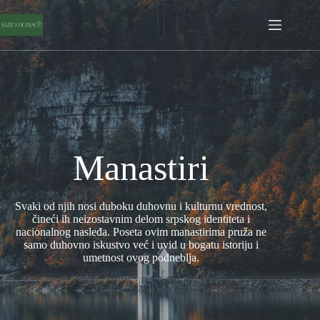
Manastiri
Svaki od njih nosi duboku duhovnu i kulturnu vrednost,
čineći ih neizostavnim delom srpskog identiteta i
nacionalnog nasleđa. Poseta ovim manastirima pruža ne
samo duhovno iskustvo već i uvid u bogatu istoriju i
umetnost ovog podneblja.