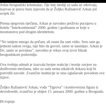
Jedan beogradski kriminalac, čije ime mediji za sada ne otkrivaju,
izazvao je pravu buru izjavom da je Željko Ražnatović Arkan još
uvijek živ.
Prema njegovim riječima, Arkan je navodno preživio pucnjavu u
hotelu “Interkontinental” 2000. godine i godinama se krije u
inostranstvu pod drugim identitetom.
“Ne smijem mnogo da pričam, ali znam šta sam vidio. Sreo sam ga
jednom nakon svega, nije htio da govori, samo se nasmijao. Arkan je
živ, samo se povukao”, navodno je rekao ovaj izvor blizak
beogradskom podzemlju.
Ova tvrdnja odmah je izazvala brojne reakcije i teorije zavjere na
društvenim mrežama, iako za sada nema nikakvih dokaza koji bi
potvrdili navode. Zvanične institucije se nisu oglašavale povodom ove
izjave.
Željko Ražnatović Arkan, vođa “Tigrova” i kontroverzna figura iz
devedesetih, zvanično je ubijen 15. januara 2000. godine u Beogradu.
Историја