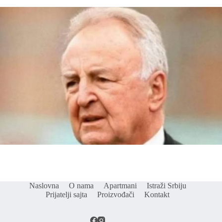
Naslovna
O nama
Apartmani
Istraži Srbiju
Prijatelji sajta
Proizvođači
Kontakt