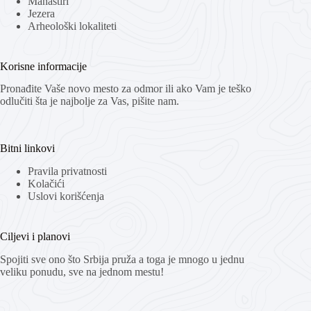
Manastiri
Jezera
Arheološki lokaliteti
Korisne informacije
Pronađite Vaše novo mesto za odmor ili ako Vam je teško
odlučiti šta je najbolje za Vas, pišite nam.
Bitni linkovi
Pravila privatnosti
Kolačići
Uslovi korišćenja
Ciljevi i planovi
Spojiti sve ono što Srbija pruža a toga je mnogo u jednu
veliku ponudu, sve na jednom mestu!