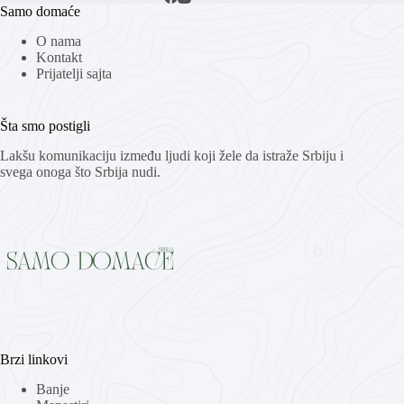
Samo domaće
O nama
Kontakt
Prijatelji sajta
Šta smo postigli
Lakšu komunikaciju između ljudi koji žele da istraže Srbiju i
svega onoga što Srbija nudi.
Brzi linkovi
Banje