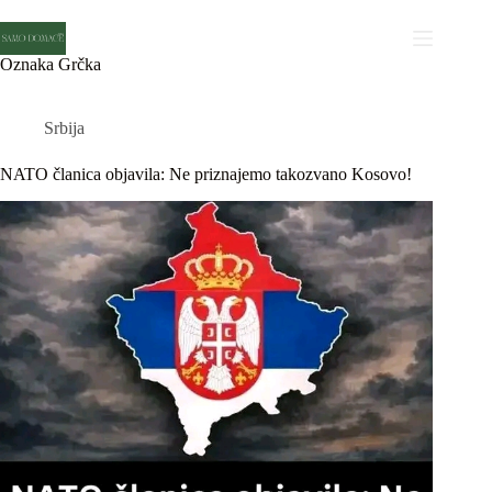
Skip
to
content
Oznaka
Grčka
Srbija
NATO članica objavila: Ne priznajemo takozvano Kosovo!