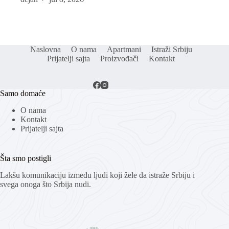
Naslovna
O nama
Apartmani
Istraži Srbiju
Prijatelji sajta
Proizvođači
Kontakt
Samo domaće
O nama
Kontakt
Prijatelji sajta
Šta smo postigli
Lakšu komunikaciju između ljudi koji žele da istraže Srbiju i
svega onoga što Srbija nudi.