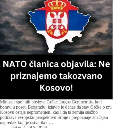
Ministar spoljnih poslova Grčke Jorgos Gerapetritis, koji
boravi u poseti Beogradu, izjavio je danas da stav Grčke o tzv.
Kosovu ostaje nepromenjen, kao i da ta zemlja snažno
podržava evropsku perspektivu Srbije i prepoznaje značajan
napredak koji je ostvarila u…
dejan
jul 8, 2026