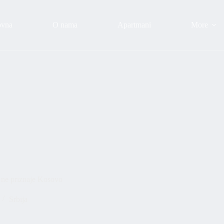
ovna
O nama
Apartmani
More
e priznaje Kosovo
Srbija