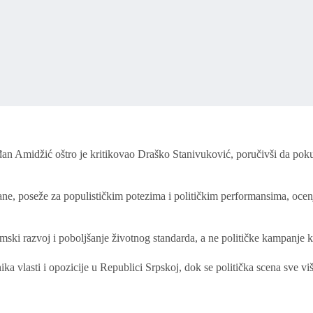
Srđan Amidžić oštro je kritikovao Draško Stanivuković, poručivši da po
ane, poseže za populističkim potezima i političkim performansima, ocen
ski razvoj i poboljšanje životnog standarda, a ne političke kampanje ko
ika vlasti i opozicije u Republici Srpskoj, dok se politička scena sve v