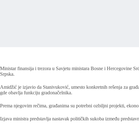
Ministar finansija i trezora u Savjetu ministara Bosne i Hercegovine 
Srpska.
Amidžić je izjavio da Stanivuković, umesto konkretnih rešenja za građ
gde obavlja funkciju gradonačelnika.
Prema njegovim rečima, građanima su potrebni ozbiljni projekti, ekonom
Izjava ministra predstavlja nastavak političkih sukoba između predstavn