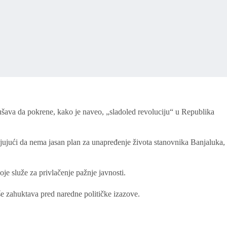
kušava da pokrene, kako je naveo, „sladoled revoluciju“ u Republika
jujući da nema jasan plan za unapređenje života stanovnika Banjaluka,
je služe za privlačenje pažnje javnosti.
iše zahuktava pred naredne političke izazove.