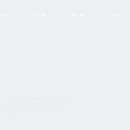
ovna
O nama
Apartmani
More
rene sladoled revoluciju u Srpskoj“
6
Vesti