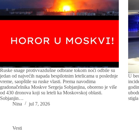
Ruske snage protivvazdušne odbrane tokom noći odbile su
jedan od najvećih napada bespilotnim letelicama u poslednje
U beo
vreme, saopštile su ruske vlasti. Prema navodima
incid
gradonačelnika Moskve Sergeja Sobjanjina, oboreno je više
godin
od 430 dronova koji su leteli ka Moskovskoj oblasti.
ubodn
Sobjanjin…
stigl
Nina
jul 7, 2026
Vesti