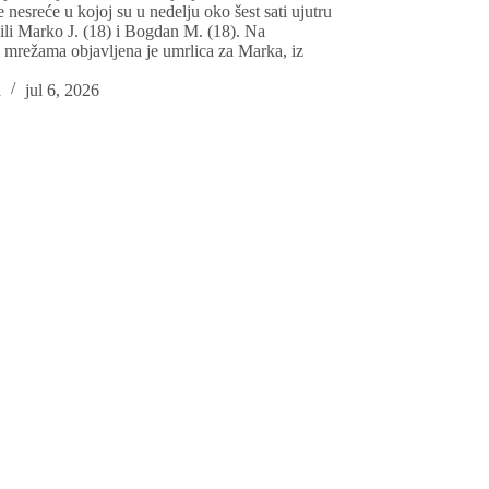
 nesreće u kojoj su u nedelju oko šest sati ujutru
bili Marko J. (18) i Bogdan M. (18). Na
 mrežama objavljena je umrlica za Marka, iz
a
jul 6, 2026