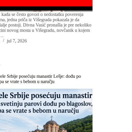
kada se često govori o nedostatku poverenja
ma, jedna priča iz Višegrada pokazala je da
dalje postoji. Divna Vasić pronašla je pre nekoliko
izini novog mosta u Višegradu, novčanik u kojem
o…
a
jul 7, 2026
i
cele Srbije posećuju manastir Lešje: dođu po
 pa se vrate s bebom u naručju