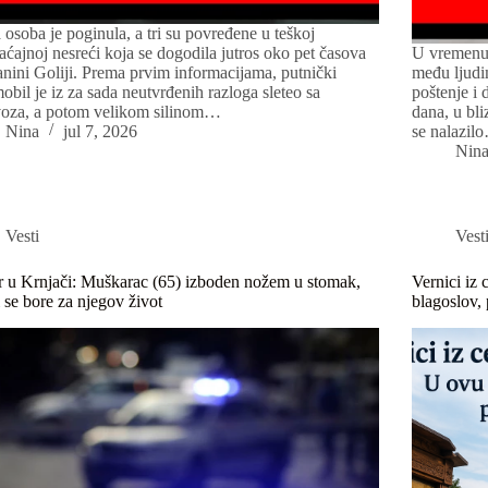
 osoba je poginula, a tri su povređene u teškoj
aćajnoj nesreći koja se dogodila jutros oko pet časova
U vremenu 
anini Goliji. Prema prvim informacijama, putnički
među ljudi
obil je iz za sada neutvrđenih razloga sleteo sa
poštenje i 
voza, a potom velikom silinom…
dana, u bl
Nina
jul 7, 2026
se nalazil
Nin
Vesti
Vest
 u Krnjači: Muškarac (65) izboden nožem u stomak,
Vernici iz 
i se bore za njegov život
blagoslov,