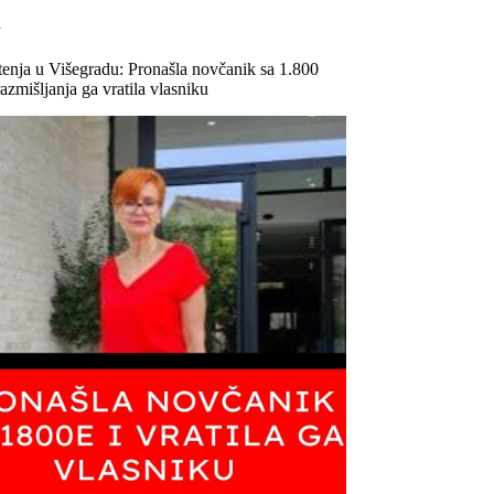
i
tenja u Višegradu: Pronašla novčanik sa 1.800
razmišljanja ga vratila vlasniku