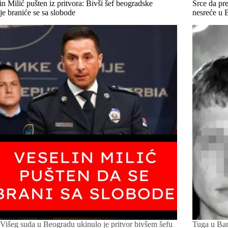
in Milić pušten iz pritvora: Bivši šef beogradske
Srce da pr
ije braniće se sa slobode
nesreće u 
Višeg suda u Beogradu ukinulo je pritvor bivšem šefu
Tuga u Ban