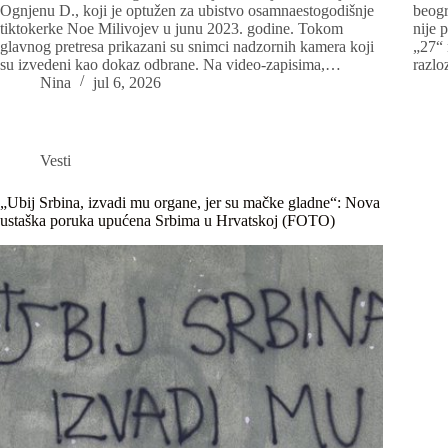
Ognjenu D., koji je optužen za ubistvo osamnaestogodišnje
beogr
tiktokerke Noe Milivojev u junu 2023. godine. Tokom
nije 
glavnog pretresa prikazani su snimci nadzornih kamera koji
„27“ 
su izvedeni kao dokaz odbrane. Na video-zapisima,…
razlo
Nina
jul 6, 2026
Vesti
„Ubij Srbina, izvadi mu organe, jer su mačke gladne“: Nova
ustaška poruka upućena Srbima u Hrvatskoj (FOTO)