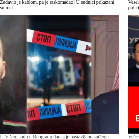
Zadavio je kablom, pa je raskomadao! U sudnici prikazani
Vesel
snimci
polic
U Višem sudu u Beogradu danas je nastavljeno suđenje
Veće 