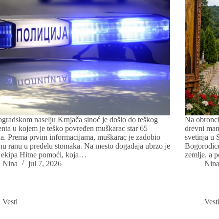
gradskom naselju Krnjača sinoć je došlo do teškog
Na obronci
enta u kojem je teško povređen muškarac star 65
drevni man
a. Prema prvim informacijama, muškarac je zadobio
svetinja u
u ranu u predelu stomaka. Na mesto događaja ubrzo je
Bogorodice
a ekipa Hitne pomoći, koja…
zemlje, a 
Nina
jul 7, 2026
Nin
Vesti
Vest