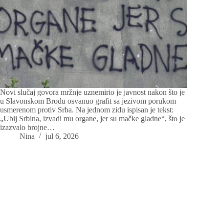
Novi slučaj govora mržnje uznemirio je javnost nakon što je
u Slavonskom Brodu osvanuo grafit sa jezivom porukom
usmerenom protiv Srba. Na jednom zidu ispisan je tekst:
„Ubij Srbina, izvadi mu organe, jer su mačke gladne“, što je
izazvalo brojne…
Nina
jul 6, 2026