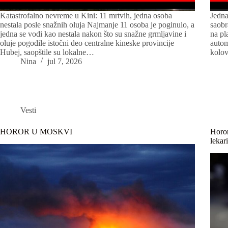
Katastrofalno nevreme u Kini: 11 mrtvih, jedna osoba
Jedna
nestala posle snažnih oluja Najmanje 11 osoba je poginulo, a
saobr
jedna se vodi kao nestala nakon što su snažne grmljavine i
na pl
oluje pogodile istočni deo centralne kineske provincije
autom
Hubej, saopštile su lokalne…
kolo
Nina
jul 7, 2026
Vesti
HOROR U MOSKVI
Horor
lekar