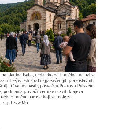
ma planine Baba, nedaleko od Paraćina, nalazi se
astir Lešje, jedna od najposećenijih pravoslavnih
 Srbiji. Ovaj manastir, posvećen Pokrovu Presvete
, godinama privlači vernike iz svih krajeva
posebno bračne parove koji se mole za…
a
jul 7, 2026
i