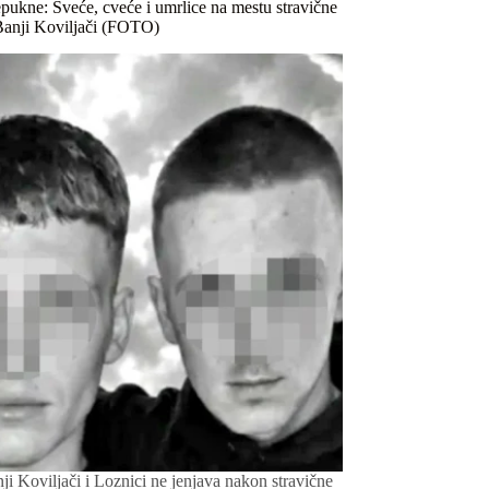
epukne: Sveće, cveće i umrlice na mestu stravične
Banji Koviljači (FOTO)
ji Koviljači i Loznici ne jenjava nakon stravične