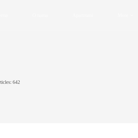
ovna
O nama
Apartmani
More
ticles: 642