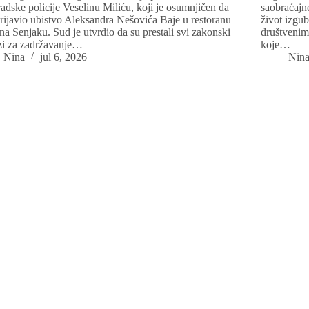
adske policije Veselinu Miliću, koji je osumnjičen da
saobraćajne
prijavio ubistvo Aleksandra Nešovića Baje u restoranu
život izgu
na Senjaku. Sud je utvrdio da su prestali svi zakonski
društvenim
zi za zadržavanje…
koje…
Nina
jul 6, 2026
Nin