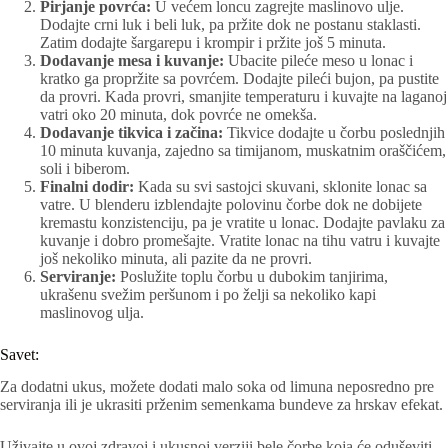
Pirjanje povrća:
U većem loncu zagrejte maslinovo ulje.
Dodajte crni luk i beli luk, pa pržite dok ne postanu staklasti.
Zatim dodajte šargarepu i krompir i pržite još 5 minuta.
Dodavanje mesa i kuvanje:
Ubacite pileće meso u lonac i
kratko ga propržite sa povrćem. Dodajte pileći bujon, pa pustite
da provri. Kada provri, smanjite temperaturu i kuvajte na laganoj
vatri oko 20 minuta, dok povrće ne omekša.
Dodavanje tikvica i začina:
Tikvice dodajte u čorbu poslednjih
10 minuta kuvanja, zajedno sa timijanom, muskatnim oraščićem,
soli i biberom.
Finalni dodir:
Kada su svi sastojci skuvani, sklonite lonac sa
vatre. U blenderu izblendajte polovinu čorbe dok ne dobijete
kremastu konzistenciju, pa je vratite u lonac. Dodajte pavlaku za
kuvanje i dobro promešajte. Vratite lonac na tihu vatru i kuvajte
još nekoliko minuta, ali pazite da ne provri.
Serviranje:
Poslužite toplu čorbu u dubokim tanjirima,
ukrašenu svežim peršunom i po želji sa nekoliko kapi
maslinovog ulja.
Savet:
Za dodatni ukus, možete dodati malo soka od limuna neposredno pre
serviranja ili je ukrasiti prženim semenkama bundeve za hrskav efekat.
Uživajte u ovoj zdravoj i ukusnoj verziji bele čorbe koja će oduševiti