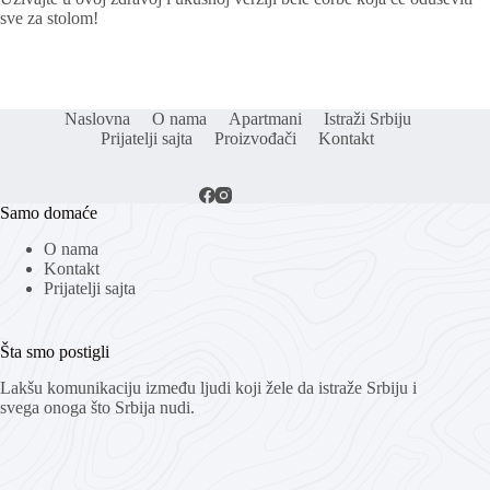
sve za stolom!
Naslovna
O nama
Apartmani
Istraži Srbiju
Prijatelji sajta
Proizvođači
Kontakt
Samo domaće
O nama
Kontakt
Prijatelji sajta
Šta smo postigli
Lakšu komunikaciju između ljudi koji žele da istraže Srbiju i
svega onoga što Srbija nudi.