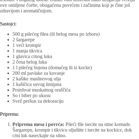
ove omiljene čorbe, obogaćenu povrćem i začinima koji je čine još
zdravijom i aromatičnijom.
Sastojci:
500 g pilećeg filea (ili belog mesa po izboru)
2 šargarepe
1 veći krompir
1 manja tikvica
1 glavica crnog luka
2 čena belog luka
1 l pilećeg bujona (domaćeg ili iz kocke)
200 ml pavlake za kuvanje
2 kašike maslinovog ulja
1 kašičica suvog timijana
Prstohvat muskatnog oraščića
So i biber po ukusu
Svež peršun za dekoraciju
Priprema:
Priprema mesa i povrća:
Pileći file isecite na sitne komade.
Šargarepu, krompir i tikvicu oljuštite i isecite na kockice, dok
crni luk naseckajte na sitno.