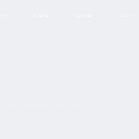
ovna
O nama
Apartmani
More
ću odluku: „Ako ovo urade, neću dozvoliti…“
Vesti