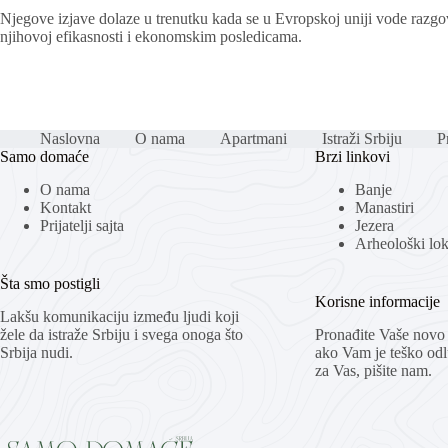
Njegove izjave dolaze u trenutku kada se u Evropskoj uniji vode razg
njihovoj efikasnosti i ekonomskim posledicama.
Naslovna
O nama
Apartmani
Istraži Srbiju
Pr
Samo domaće
Brzi linkovi
O nama
Banje
Kontakt
Manastiri
Prijatelji sajta
Jezera
Arheološki loka
Šta smo postigli
Korisne informacije
Lakšu komunikaciju između ljudi koji
žele da istraže Srbiju i svega onoga što
Pronađite Vaše novo 
Srbija nudi.
ako Vam je teško odlu
za Vas, pišite nam.