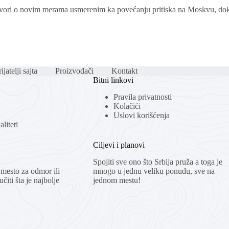
ovori o novim merama usmerenim ka povećanju pritiska na Moskvu, dok 
ijatelji sajta
Proizvođači
Kontakt
Bitni linkovi
Pravila privatnosti
Kolačići
Uslovi korišćenja
liteti
Ciljevi i planovi
Spojiti sve ono što Srbija pruža a toga je
mesto za odmor ili
mnogo u jednu veliku ponudu, sve na
čiti šta je najbolje
jednom mestu!