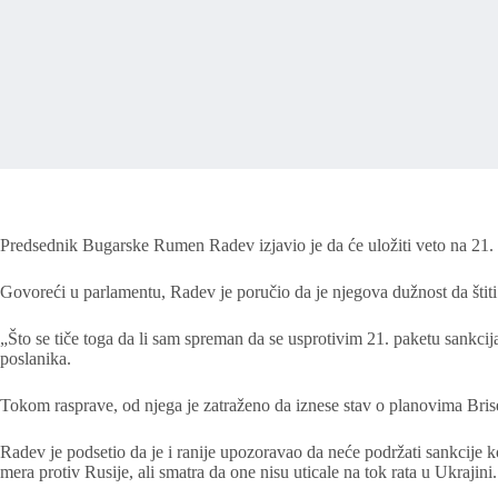
Predsednik Bugarske Rumen Radev izjavio je da će uložiti veto na 21. 
Govoreći u parlamentu, Radev je poručio da je njegova dužnost da štit
„Što se tiče toga da li sam spreman da se usprotivim 21. paketu sankcij
poslanika.
Tokom rasprave, od njega je zatraženo da iznese stav o planovima Bri
Radev je podsetio da je i ranije upozoravao da neće podržati sankcije 
mera protiv Rusije, ali smatra da one nisu uticale na tok rata u Ukrajini.