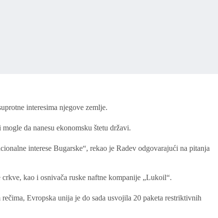
suprotne interesima njegove zemlje.
bi mogle da nanesu ekonomsku štetu državi.
nacionalne interese Bugarske“, rekao je Radev odgovarajući na pitanja
 crkve, kao i osnivača ruske naftne kompanije „Lukoil“.
rečima, Evropska unija je do sada usvojila 20 paketa restriktivnih