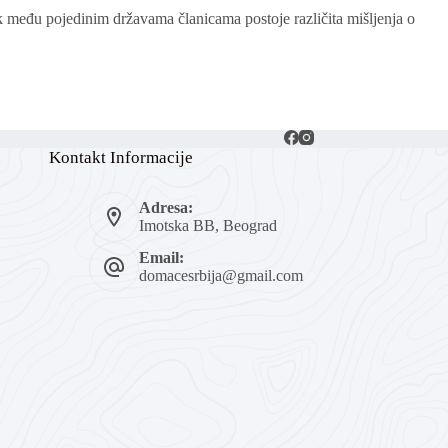
među pojedinim državama članicama postoje različita mišljenja o
Kontakt Informacije
Adresa:
Imotska BB, Beograd
Email:
domacesrbija@gmail.com