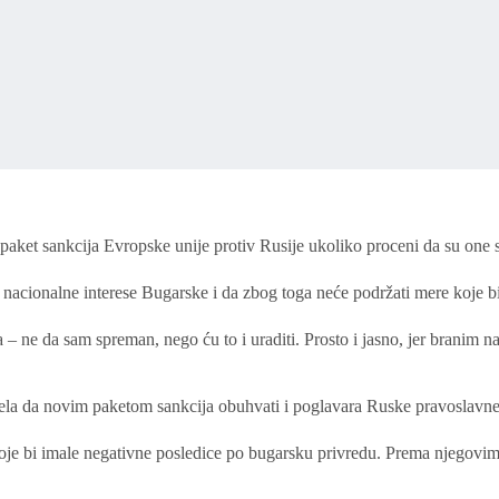
paket sankcija Evropske unije protiv Rusije ukoliko proceni da su one 
i nacionalne interese Bugarske i da zbog toga neće podržati mere koje 
a – ne da sam spreman, nego ću to i uraditi. Prosto i jasno, jer branim 
sela da novim paketom sankcija obuhvati i poglavara Ruske pravoslavne
koje bi imale negativne posledice po bugarsku privredu. Prema njegovim 