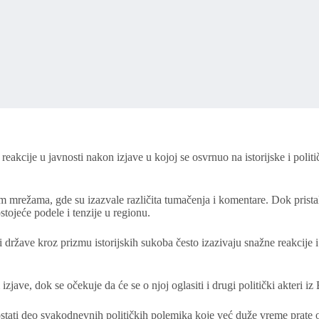
akcije u javnosti nakon izjave u kojoj se osvrnuo na istorijske i poli
m mrežama, gde su izazvale različita tumačenja i komentare. Dok prista
stojeće podele i tenzije u regionu.
ili države kroz prizmu istorijskih sukoba često izazivaju snažne reakcij
ave, dok se očekuje da će se o njoj oglasiti i drugi politički akteri iz
 će ostati deo svakodnevnih političkih polemika koje već duže vreme prate