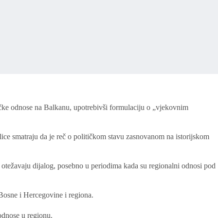
tičke odnose na Balkanu, upotrebivši formulaciju o „vjekovnim
lice smatraju da je reč o političkom stavu zasnovanom na istorijskom
e i otežavaju dijalog, posebno u periodima kada su regionalni odnosi pod
 Bosne i Hercegovine i regiona.
 odnose u regionu.