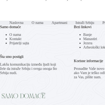
Naslovna
O nama
Apartmani
Istraži Srbiju
Pr
Samo domaće
Brzi linkovi
O nama
Banje
Kontakt
Manastiri
Prijatelji sajta
Jezera
Arheološki loka
Šta smo postigli
Korisne informacije
Lakšu komunikaciju između ljudi koji
žele da istraže Srbiju i svega onoga što
Pronađite Vaše novo 
Srbija nudi.
ako Vam je teško odlu
za Vas, pišite nam.