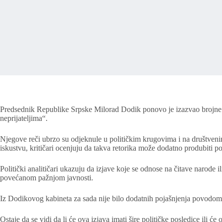
Predsednik Republike Srpske Milorad Dodik ponovo je izazvao brojne re
neprijateljima“.
Njegove reči ubrzo su odjeknule u političkim krugovima i na društveni
iskustvu, kritičari ocenjuju da takva retorika može dodatno produbiti po
Politički analitičari ukazuju da izjave koje se odnose na čitave narode 
povećanom pažnjom javnosti.
Iz Dodikovog kabineta za sada nije bilo dodatnih pojašnjenja povodom izj
Ostaje da se vidi da li će ova izjava imati šire političke posledice ili