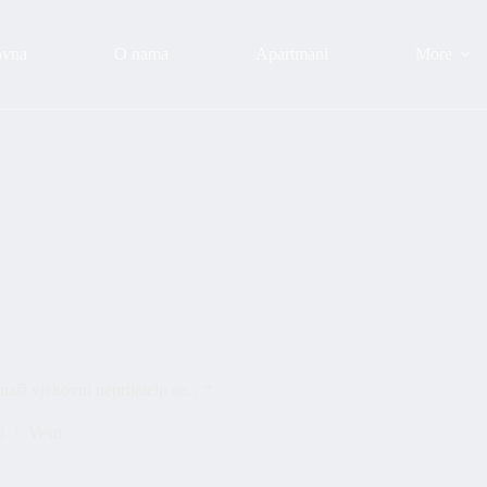
ovna
O nama
Apartmani
More
i vjekovni neprijatelji su…“
6
Vesti