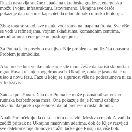
Rusija nastavlja snažne napade na ukrajinske gradove, energetsku
mrežu i vojnu infrastrukturu. Istovremeno, Ukrajina sve češće
pokazuje da i ona ima kapacitet da udari duboko u rusku teritoriju.
Zbog toga se sukob sve manje vodi samo na mapama fronta. Sve više
se vodi u rafinerijama, vojnim skladištima, komandnim centrima,
aerodromima i energetskim postrojenjima.
Za Putina je to posebno osetljivo. Nije problem samo fizička opasnost.
Problem je simbolika.
Ako predsednik velike nuklearne sile mora češće da koristi skloništa i
ograničava kretanje zbog dronova iz Ukrajine, onda je jasno da je rat
ušao u novu fazu. Fazu u kojoj se sigurnost više ne podrazumeva ni za
vrh države.
Zato se pojačana zaštita oko Putina ne može posmatrati samo kao
rutinska bezbednosna mera. Ona pokazuje da je Kremlj ozbiljno
shvatio ukrajinsku sposobnost da rat prenese u rusku dubinu.
Analitičari očekuju da će se ta trka nastaviti. Moskva će pokušavati da
zadrži pritisak na Ukrajinu masovnim udarima, dok će Kijev razvijati
sve dalekometnije dronove i tražiti tačke gde Rusiju najviše boli.