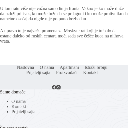
U tom ratu više nije važna samo linija fronta. Važno je ko može duže
da izdrži pritisak, ko može brže da se prilagodi i ko može protivniku da
nametne osećaj da nigde nije potpuno bezbedan.
A upravo tu je najveća promena za Moskvu: rat koji je trebalo da
ostane daleko od ruskih centara moći sada sve češće kuca na njihova
vrata.
Naslovna
O nama
Apartmani
Istraži Srbiju
Prijatelji sajta
Proizvođači
Kontakt
Samo domaće
O nama
Kontakt
Prijatelji sajta