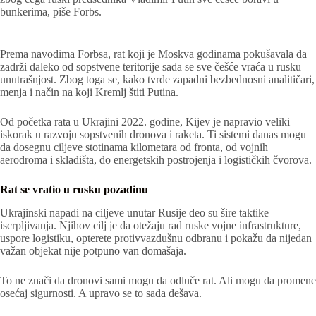
bunkerima, piše Forbs.
Prema navodima Forbsa, rat koji je Moskva godinama pokušavala da
zadrži daleko od sopstvene teritorije sada se sve češće vraća u rusku
unutrašnjost. Zbog toga se, kako tvrde zapadni bezbednosni analitičari,
menja i način na koji Kremlj štiti Putina.
Od početka rata u Ukrajini 2022. godine, Kijev je napravio veliki
iskorak u razvoju sopstvenih dronova i raketa. Ti sistemi danas mogu
da dosegnu ciljeve stotinama kilometara od fronta, od vojnih
aerodroma i skladišta, do energetskih postrojenja i logističkih čvorova.
Rat se vratio u rusku pozadinu
Ukrajinski napadi na ciljeve unutar Rusije deo su šire taktike
iscrpljivanja. Njihov cilj je da otežaju rad ruske vojne infrastrukture,
uspore logistiku, opterete protivvazdušnu odbranu i pokažu da nijedan
važan objekat nije potpuno van domašaja.
To ne znači da dronovi sami mogu da odluče rat. Ali mogu da promene
osećaj sigurnosti. A upravo se to sada dešava.