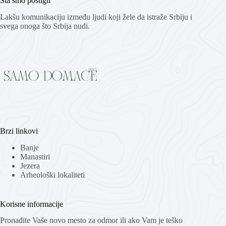
Šta smo postigli
Lakšu komunikaciju između ljudi koji žele da istraže Srbiju i
svega onoga što Srbija nudi.
Brzi linkovi
Banje
Manastiri
Jezera
Arheološki lokaliteti
Korisne informacije
Pronađite Vaše novo mesto za odmor ili ako Vam je teško