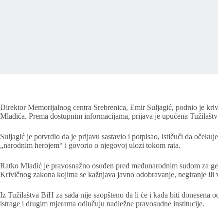
Direktor Memorijalnog centra Srebrenica, Emir Suljagić, podnio je kr
Mladića. Prema dostupnim informacijama, prijava je upućena Tužilašt
Suljagić je potvrdio da je prijavu sastavio i potpisao, ističući da oček
„narodnim herojem“ i govorio o njegovoj ulozi tokom rata.
Ratko Mladić je pravosnažno osuđen pred međunarodnim sudom za genoci
Krivičnog zakona kojima se kažnjava javno odobravanje, negiranje ili v
Iz Tužilaštva BiH za sada nije saopšteno da li će i kada biti donesen
istrage i drugim mjerama odlučuju nadležne pravosudne institucije.