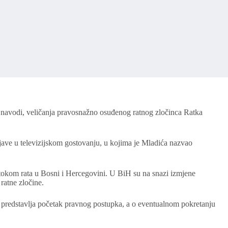
 navodi, veličanja pravosnažno osuđenog ratnog zločinca Ratka
 izjave u televizijskom gostovanju, u kojima je Mladića nazvao
tokom rata u Bosni i Hercegovini. U BiH su na snazi izmjene
ratne zločine.
e predstavlja početak pravnog postupka, a o eventualnom pokretanju