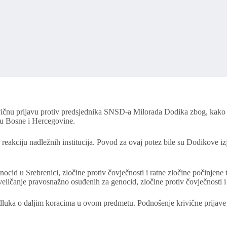
ivičnu prijavu protiv predsjednika SNSD-a Milorada Dodika zbog, kako
vu Bosne i Hercegovine.
uje reakciju nadležnih institucija. Povod za ovaj potez bile su Dodikove
d u Srebrenici, zločine protiv čovječnosti i ratne zločine počinjene 
eličanje pravosnažno osuđenih za genocid, zločine protiv čovječnosti i 
a odluka o daljim koracima u ovom predmetu. Podnošenje krivične prijav