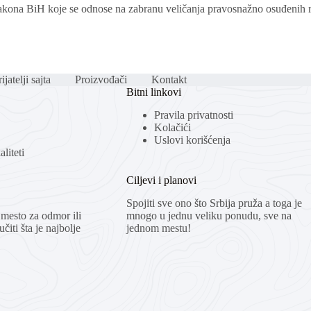
zakona BiH koje se odnose na zabranu veličanja pravosnažno osuđenih r
ijatelji sajta
Proizvođači
Kontakt
Bitni linkovi
Pravila privatnosti
Kolačići
Uslovi korišćenja
liteti
Ciljevi i planovi
Spojiti sve ono što Srbija pruža a toga je
mesto za odmor ili
mnogo u jednu veliku ponudu, sve na
čiti šta je najbolje
jednom mestu!