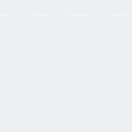
ovna
O nama
Apartmani
More
v Dodika zbog veličanja osuđenog ratnog
6
Vesti