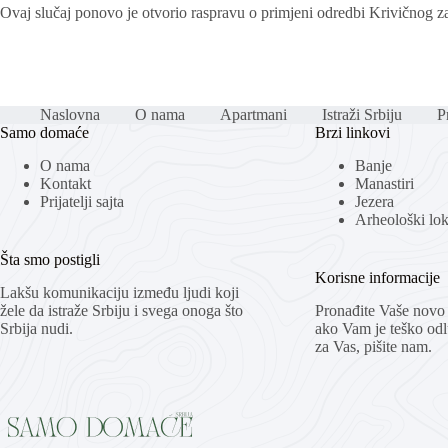
Ovaj slučaj ponovo je otvorio raspravu o primjeni odredbi Krivičnog 
Naslovna
O nama
Apartmani
Istraži Srbiju
Pr
Samo domaće
Brzi linkovi
O nama
Banje
Kontakt
Manastiri
Prijatelji sajta
Jezera
Arheološki loka
Šta smo postigli
Korisne informacije
Lakšu komunikaciju između ljudi koji
žele da istraže Srbiju i svega onoga što
Pronađite Vaše novo 
Srbija nudi.
ako Vam je teško odlu
za Vas, pišite nam.