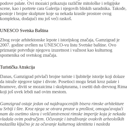
podove palate. Ovi mozaici prikazuju različite mitološke i religijske
scene, kao i portrete cara Galerija i njegovih bliskih saradnika. Takođe,
postoje i brojne skulpture koje su nekada krasile prostore ovog
kompleksa, dodajući mu još veći raskoš.
UNESCO Svetska Baština
Zbog svoje arhitektonske lepote i istorijskog značaja, Gamzigrad je
2007. godine uvršten na UNESCO-vu listu Svetske baštine. Ovo
priznanje potvrđuje njegovu izuzetnost i važnost kao kulturnog
spomenika od svetskog značaja.
Turistička Atrakcija
Danas, Gamzigrad privlači brojne turiste i ljubitelje istorije koji dolaze
da istraže njegove tajne i divote. Posetioci mogu šetati kroz palate i
hramove, diviti se mozaicima i skulpturama, i osetiti duh drevnog Rima
koji još uvek lebdi nad ovim mestom.
Gamzigrad ostaje jedan od najdragocenijih bisera rimske arhitekture
u Srbiji i šire. Kroz njega se otvara prozor u prošlost, omogućavajući
nam da osetimo slavu i veličanstvenost rimske imperije koja je nekada
vladala ovim područjem. Očuvanje i istraživanje ovakvih arheoloških
nalazišta ključno je za očuvanje kulturnog identiteta i nasleđa