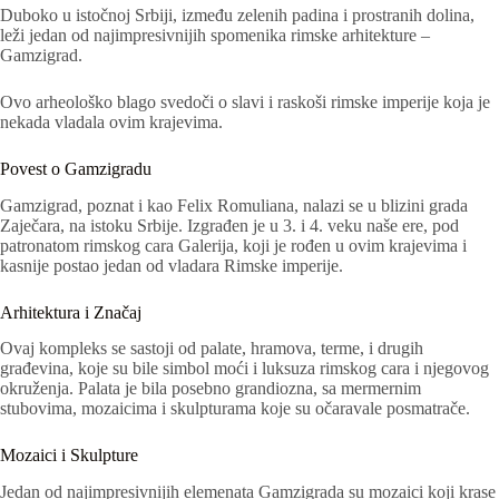
Duboko u istočnoj Srbiji, između zelenih padina i prostranih dolina,
leži jedan od najimpresivnijih spomenika rimske arhitekture –
Gamzigrad.
Ovo arheološko blago svedoči o slavi i raskoši rimske imperije koja je
nekada vladala ovim krajevima.
Povest o Gamzigradu
Gamzigrad, poznat i kao Felix Romuliana, nalazi se u blizini grada
Zaječara, na istoku Srbije. Izgrađen je u 3. i 4. veku naše ere, pod
patronatom rimskog cara Galerija, koji je rođen u ovim krajevima i
kasnije postao jedan od vladara Rimske imperije.
Arhitektura i Značaj
Ovaj kompleks se sastoji od palate, hramova, terme, i drugih
građevina, koje su bile simbol moći i luksuza rimskog cara i njegovog
okruženja. Palata je bila posebno grandiozna, sa mermernim
stubovima, mozaicima i skulpturama koje su očaravale posmatrače.
Mozaici i Skulpture
Jedan od najimpresivnijih elemenata Gamzigrada su mozaici koji krase