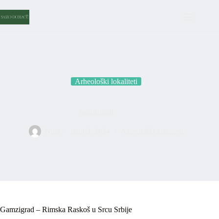
Skip
to
content
Arheološki lokaliteti
Gamzigrad
Nina
mart 3, 2024
Arheološki lokaliteti
Gamzigrad – Rimska Raskoš u Srcu Srbije