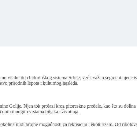
o vitalni deo hidrološkog sistema Srbije, već i važan segment njene ist
stvo prirodnih lepota i kulturnog nasleđa.
ne Golije. Njen tok prolazi kroz pitoreskne predele, kao što su dolina
ći dom mnogim vrstama biljaka i životinja.
 okolina nudi brojne mogućnosti za rekreaciju i ekoturizam. Od ribolova