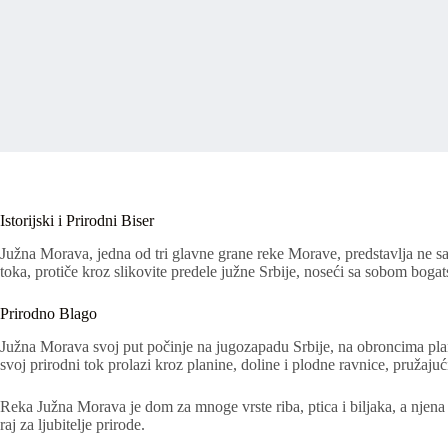
Istorijski i Prirodni Biser
Južna Morava, jedna od tri glavne grane reke Morave, predstavlja ne sam
toka, protiče kroz slikovite predele južne Srbije, noseći sa sobom bogat
Prirodno Blago
Južna Morava svoj put počinje na jugozapadu Srbije, na obroncima plani
svoj prirodni tok prolazi kroz planine, doline i plodne ravnice, pružaju
Reka Južna Morava je dom za mnoge vrste riba, ptica i biljaka, a njena
raj za ljubitelje prirode.