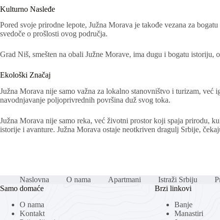
Kulturno Nasleđe
Pored svoje prirodne lepote, Južna Morava je takođe vezana za bogatu ist
svedoče o prošlosti ovog područja.
Grad Niš, smešten na obali Južne Morave, ima dugu i bogatu istoriju, o
Ekološki Značaj
Južna Morava nije samo važna za lokalno stanovništvo i turizam, već i
navodnjavanje poljoprivrednih površina duž svog toka.
Južna Morava nije samo reka, već životni prostor koji spaja prirodu, kult
istorije i avanture. Južna Morava ostaje neotkriven dragulj Srbije, čekaju
Naslovna
O nama
Apartmani
Istraži Srbiju
Pr
Samo domaće
Brzi linkovi
O nama
Banje
Kontakt
Manastiri