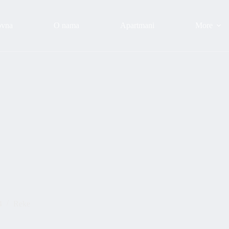
ovna
O nama
Apartmani
More
4
Reke