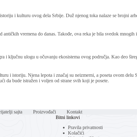
oriju i kulturu ovog dela Srbije. Duž njenog toka nalaze se brojni arheol
d antičkih vremena do danas. Takođe, ova reka je bila svedok mnogih is
gra i ključnu ulogu u očuvanju ekosistema ovog područja. Kao deo šireg
uru i istoriju. Njena lepota i značaj su neizmerni, a poseta ovom delu Sr
ći da bude istražen i voljen od strane svih koji je posete.
ijatelji sajta
Proizvođači
Kontakt
Bitni linkovi
Pravila privatnosti
Kolačići