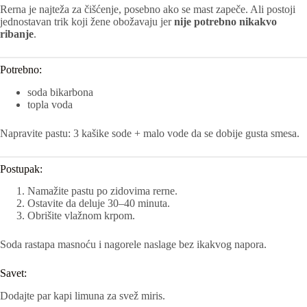
Rerna je najteža za čišćenje, posebno ako se mast zapeče. Ali postoji
jednostavan trik koji žene obožavaju jer
nije potrebno nikakvo
ribanje
.
Potrebno:
soda bikarbona
topla voda
Napravite pastu: 3 kašike sode + malo vode da se dobije gusta smesa.
Postupak:
Namažite pastu po zidovima rerne.
Ostavite da deluje 30–40 minuta.
Obrišite vlažnom krpom.
Soda rastapa masnoću i nagorele naslage bez ikakvog napora.
Savet:
Dodajte par kapi limuna za svež miris.