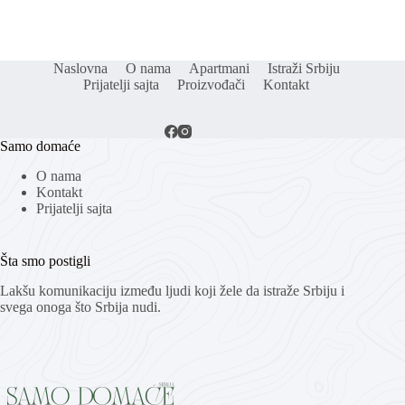
Naslovna
O nama
Apartmani
Istraži Srbiju
Prijatelji sajta
Proizvođači
Kontakt
Samo domaće
O nama
Kontakt
Prijatelji sajta
Šta smo postigli
Lakšu komunikaciju između ljudi koji žele da istraže Srbiju i
svega onoga što Srbija nudi.