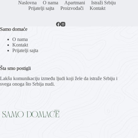
Naslovna
O nama
Apartmani
Istraži Srbiju
Prijatelji sajta
Proizvođači
Kontakt
Samo domaće
O nama
Kontakt
Prijatelji sajta
Šta smo postigli
Lakšu komunikaciju između ljudi koji žele da istraže Srbiju i
svega onoga što Srbija nudi.