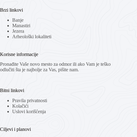
Brzi linkovi
Banje
Manastiri
Jezera
Arheološki lokaliteti
Korisne informacije
Pronađite Vaše novo mesto za odmor ili ako Vam je teško
odlučiti šta je najbolje za Vas, pišite nam.
Bitni linkovi
Pravila privatnosti
Kolačići
Uslovi korišćenja
Ciljevi i planovi