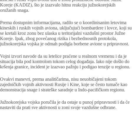
Koreje (KADIZ), što je izazvalo hitnu reakciju južnokorejskih
oružanih snaga.
Prema dostupnim informacijama, radilo se o koordinisanim letovima
kineskih i ruskih vojnih aviona, uključujući bombardere i lovce, koji su
se kretali kroz zonu bez ulaska u teritorijalni vazdušni prostor Južne
Koreje. Ipak, zbog povećanog rizika i bezbednosnih protokola,
južnokorejska vojska je odmah podigla borbene avione u pripravnost.
Vojni izvori navode da su letelice praćene u realnom vremenu i da je
situacija bila pod kontrolom tokom celog događaja. Iako nije došlo do
kršenja granice, incident je izazvao pažnju i podigao tenzije u regionu.
Ovakvi manevri, prema analitičarima, nisu neuobičajeni tokom
zajedničkih vojnih aktivnosti Rusije i Kine, koje se često tumače kao
demonstracija snage i strateške saradnje u Indo-pacifičkom regionu.
Južnokorejska vojska poručila je da ostaje u punoj pripravnosti i da će
nastaviti da prati sve aktivnosti u zoni svoje vazdušne odbrane.