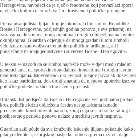
Hercegovine, navodeći da je riječ o fenomenu koji prevazilazi sport i
navijačku kulturu te odražava šire društvene i političke promjene.
Prema pisanju lista, ljiljan, koji je tokom rata bio simbol Republike
Bosne i Hercegovine, posljednjih godina ponovo je sve prisutniji na
zastavama, dresovima, transparentima i drugim obilježjima na javnim
okupljanjima. Guardian ocjenjuje da mnogi građani u tom simbolu
vide izraz nezadovoljstva trenutnim političkim prilikama, ali i
podsjećanje na ideju jedinstvene i suverene Bosne i Hercegovine.
U tekstu se navodi da se simbol najčešće može vidjeti među mlađim
generacijama, na sportskim događajima, koncertima i drugim javnim
manifestacijama. Istovremeno, dio javnosti njegov povratak doživljava
kao iskaz patriotizma, dok drugi smatraju da njegova upotreba izaziva
političke podjele i različita tumačenja prošlosti.
Britanski list podsjeća da Bosna i Hercegovina već godinama prolazi
kroz političku krizu obilježenu čestim nesuglasicama između
predstavnika konstitutivnih naroda, zbog čega se simboli iz ratnog i
poslijeratnog perioda ponovo nalaze u središtu javnih rasprava.
Guardian zaključuje da sve izraženije isticanje ljiljana pokazuje kako
pitanja identiteta, istorijskog nasljeđa i odnosa prema državi i dalje