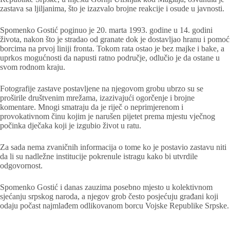
zastava sa ljiljanima, što je izazvalo brojne reakcije i osude u javnosti.
Spomenko Gostić poginuo je 20. marta 1993. godine u 14. godini
života, nakon što je stradao od granate dok je dostavljao hranu i pomoć
borcima na prvoj liniji fronta. Tokom rata ostao je bez majke i bake, a
uprkos mogućnosti da napusti ratno područje, odlučio je da ostane u
svom rodnom kraju.
Fotografije zastave postavljene na njegovom grobu ubrzo su se
proširile društvenim mrežama, izazivajući ogorčenje i brojne
komentare. Mnogi smatraju da je riječ o neprimjerenom i
provokativnom činu kojim je narušen pijetet prema mjestu vječnog
počinka dječaka koji je izgubio život u ratu.
Za sada nema zvaničnih informacija o tome ko je postavio zastavu niti
da li su nadležne institucije pokrenule istragu kako bi utvrdile
odgovornost.
Spomenko Gostić i danas zauzima posebno mjesto u kolektivnom
sjećanju srpskog naroda, a njegov grob često posjećuju građani koji
odaju počast najmlađem odlikovanom borcu Vojske Republike Srpske.