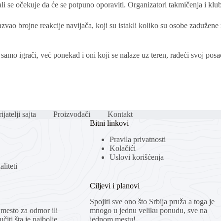
i se očekuje da će se potpuno oporaviti. Organizatori takmičenja i klu
ao brojne reakcije navijača, koji su istakli koliko su osobe zadužene 
 samo igrači, već ponekad i oni koji se nalaze uz teren, radeći svoj p
ijatelji sajta
Proizvođači
Kontakt
Bitni linkovi
Pravila privatnosti
Kolačići
Uslovi korišćenja
liteti
Ciljevi i planovi
Spojiti sve ono što Srbija pruža a toga je
mesto za odmor ili
mnogo u jednu veliku ponudu, sve na
čiti šta je najbolje
jednom mestu!