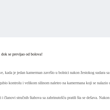
a dok se previjao od bolova!
ve, kada je jedan kamerman završio u bolnici nakon žestokog sudara s
zgubio kontrolu i velikom silinom naleteo na kamermana koji se nalazio 
i članovi stručnih štabova sa zabrinutošću pratili šta se dešava. Nakon