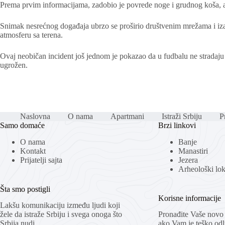
Prema prvim informacijama, zadobio je povrede noge i grudnog koša, al
Snimak nesrećnog događaja ubrzo se proširio društvenim mrežama i izazv
atmosferu sa terena.
Ovaj neobičan incident još jednom je pokazao da u fudbalu ne stradaju
ugrožen.
Naslovna
O nama
Apartmani
Istraži Srbiju
Pr
Samo domaće
Brzi linkovi
O nama
Banje
Kontakt
Manastiri
Prijatelji sajta
Jezera
Arheološki loka
Šta smo postigli
Korisne informacije
Lakšu komunikaciju između ljudi koji
žele da istraže Srbiju i svega onoga što
Pronađite Vaše novo 
Srbija nudi.
ako Vam je teško odlu