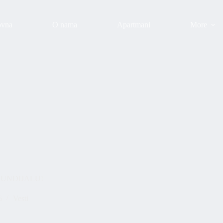
ovna
O nama
Apartmani
More
MUNDIJALU!
6
Vesti