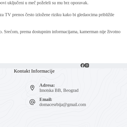
bovi uključeni u meč poželeli su mu brz oporavak.
za TV prenos često izložene riziku kako bi gledaocima približile
osao. Srećom, prema dostupnim informacijama, kamerman nije životno
Kontakt Informacije
Adresa:
Imotska BB, Beograd
Email:
domacesrbija@gmail.com