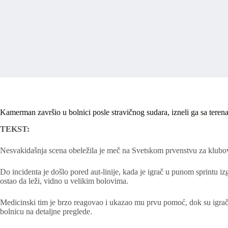
Kamerman završio u bolnici posle stravičnog sudara, izneli ga sa teren
TEKST:
Nesvakidašnja scena obeležila je meč na Svetskom prvenstvu za klubo
Do incidenta je došlo pored aut-linije, kada je igrač u punom sprintu i
ostao da leži, vidno u velikim bolovima.
Medicinski tim je brzo reagovao i ukazao mu prvu pomoć, dok su igrači 
bolnicu na detaljne preglede.