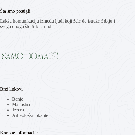
Šta smo postigli
Lakšu komunikaciju između ljudi koji žele da istraže Srbiju i
svega onoga što Srbija nudi.
Brzi linkovi
Banje
Manastiri
Jezera
Arheološki lokaliteti
Korisne informacije