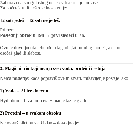
Zaboravi na strogi fasting od 16 sati ako ti je previše.
Za početak radi nešto jednostavnije:
12 sati jedeš – 12 sati ne jedeš.
Primer:
Poslednji obrok u 19h → prvi sledeći u 7h.
Ovo je dovoljno da telo uđe u lagani „fat burning mode“, a da ne
osećaš glad ili slabost.
3. Magični trio koji menja sve: voda, proteini i šetnja
Nema misterije: kada popraviš ove tri stvari, mršavljenje postaje lako.
1) Voda – 2 litre dnevno
Hydration = brža probava + manje lažne gladi.
2) Proteini – u svakom obroku
Ne moraš piletinu svaki dan – dovoljno je: