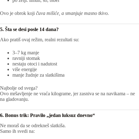
po želji: limun, so, biber
Ovo je obrok koji
čuva mišiće, a smanjuje masno tkivo.
5. Šta se desi posle 14 dana?
Ako pratiš ovaj režim, realni rezultati su:
3–7 kg manje
ravniji stomak
nestaju otoci i nadutost
više energije
manje žudnje za slatkišima
Najbolje od svega?
Ovo mršavljenje ne vraća kilograme, jer zasniva se na navikama – ne
na gladovanju.
6. Bonus trik: Pravilo „jedan luksuz dnevno“
Ne moraš da se odrekneš slatkiša.
Samo ih svedi na: