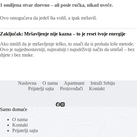
1 omiljena stvar dnevno – ali posle ručka, nikad uveče.
Ovo omogućava da jedeš šta voliš, a ipak mršaviš.
Zaključak: Mršavljenje nije kazna – to je reset tvoje energije
Ako misliš da je mršavljenje teško, to znači da si probala loše metode.
Ovo je najjednostavniji, najrealniji i najodrživiji način da smršaš – bez
dijete i bez muke.
Naslovna
O nama
Apartmani
Istraži Srbiju
Prijatelji sajta
Proizvođači
Kontakt
Samo domaće
O nama
Kontakt
Prijatelji sajta