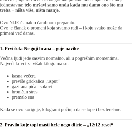
jednostavna:
telo mršavi samo onda kada mu damo ono što mu
treba – ništa više, ništa manje.
Ovo NIJE članak o čarobnom preparatu.
Ovo je članak o promeni koja stvarno radi – i koju svako može da
primeni već danas.
1. Prvi šok: Ne goji hrana – goje navike
Većina ljudi jede sasvim normalno, ali u pogrešnim momentima.
Najveći krivci za višak kilograma su:
kasna večera
previše grickalica „usput“
gazirana pića i sokovi
hroničan stres
premalo sna
Kada se ovo koriguje, kilogrami počinju da se tope i bez teretane.
2. Pravilo koje topi masti brže nego dijete – „12:12 reset“