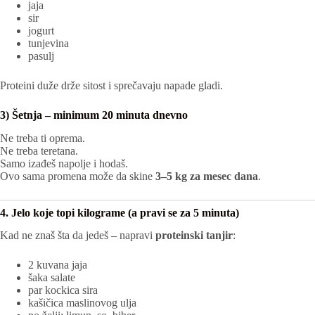
jaja
sir
jogurt
tunjevina
pasulj
Proteini duže drže sitost i sprečavaju napade gladi.
3) Šetnja – minimum 20 minuta dnevno
Ne treba ti oprema.
Ne treba teretana.
Samo izađeš napolje i hodaš.
Ovo sama promena može da skine
3–5 kg za mesec dana
.
4. Jelo koje topi kilograme (a pravi se za 5 minuta)
Kad ne znaš šta da jedeš – napravi
proteinski tanjir
:
2 kuvana jaja
šaka salate
par kockica sira
kašičica maslinovog ulja