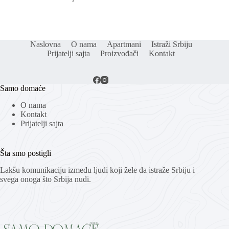
Naslovna
O nama
Apartmani
Istraži Srbiju
Prijatelji sajta
Proizvođači
Kontakt
Samo domaće
O nama
Kontakt
Prijatelji sajta
Šta smo postigli
Lakšu komunikaciju između ljudi koji žele da istraže Srbiju i
svega onoga što Srbija nudi.