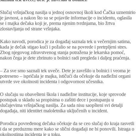
Slučaj vršnjačkog nasilja u jednoj osnovnoj školi kod Čačka uznemirio
je javnost, a nakon što su se pojavile informacije o incidentu, oglasila
se i majka dečaka koji je, prema njenim tvrdnjama, bio žrtva
zlostavljanja od strane vršnjaka.
Kako navodi, porodica je za događaj saznala tek u večernjim satima,
kada je dečak stigao kući i požalio se na povrede i pretrpljeni stres.
Zbog njegovog zdravstvenog stanja potražena je lekarska pomoć,
nakon čega je dete zbrinuto u bolnici radi pregleda i daljeg praćenja.
– Za sve smo saznali tek uveče. Dete je završilo u bolnici i veoma je
potreseno – ispričala je majka, ističući da očekuje da nadležni organi
utvrde sve okolnosti incidenta i odgovornost učesnika.
O slučaju su obavešteni škola i nadležne institucije, koje sprovode
postupak u skladu sa propisima o zaštiti dece i postupanju u
slučajevima vršnjačkog nasilja. Za sada nisu saopšteni svi detalji
događaja, niti identitet maloletnika uključenih u incident.
Porodica povređenog dečaka očekuje da se ceo slučaj do kraja rasvetli
i da se preduzmu mere kako se slični događaji ne bi ponovili. Istraga o
okolnostima incidenta je u toku.