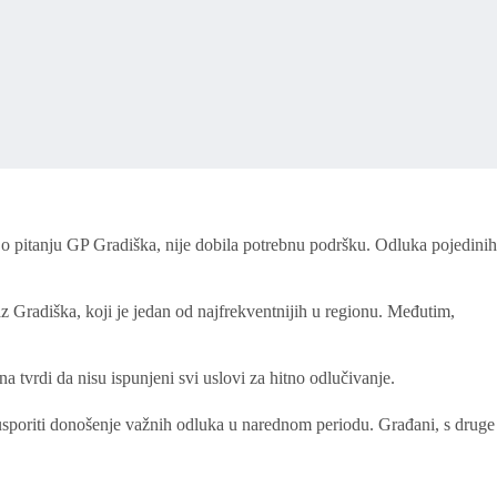
a o pitanju GP Gradiška, nije dobila potrebnu podršku. Odluka pojedinih
az Gradiška, koji je jedan od najfrekventnijih u regionu. Međutim,
a tvrdi da nisu ispunjeni svi uslovi za hitno odlučivanje.
i usporiti donošenje važnih odluka u narednom periodu. Građani, s druge