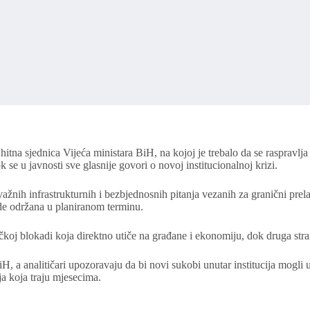
itna sjednica Vijeća ministara BiH, na kojoj je trebalo da se raspravlj
 se u javnosti sve glasnije govori o novoj institucionalnoj krizi.
ažnih infrastrukturnih i bezbjednosnih pitanja vezanih za granični prel
ude održana u planiranom terminu.
ičkoj blokadi koja direktno utiče na građane i ekonomiju, dok druga stran
iH, a analitičari upozoravaju da bi novi sukobi unutar institucija mogl
ja koja traju mjesecima.