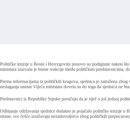
Političke tenzije u Bosni i Hercegovini ponovo su podignute nakon što h
ministara izazvala je burne reakcije među političkim predstavnicima, dok
Prema informacijama iz političkih krugova, sjednica je zatražena zbog v
neslaganja unutar Vijeća ministara dovela su do toga da sjednica ne b
Predstavnici iz Republike Srpske poručuju da je riječ o još jednoj polit
Odbijanje održavanja sjednice dodatno je pojačalo političke tenzije u B
strane, sve češće izražavaju nezadovoljstvo zbog političkih prepucavan