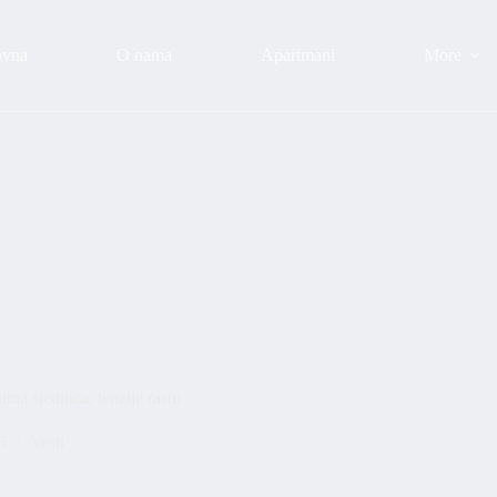
ovna
O nama
Apartmani
More
sjednica, tenzije rastu
6
Vesti