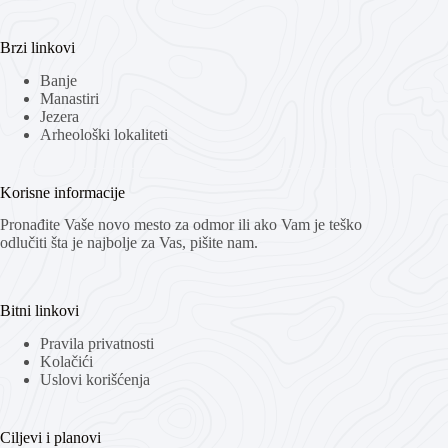
Brzi linkovi
Banje
Manastiri
Jezera
Arheološki lokaliteti
Korisne informacije
Pronađite Vaše novo mesto za odmor ili ako Vam je teško
odlučiti šta je najbolje za Vas, pišite nam.
Bitni linkovi
Pravila privatnosti
Kolačići
Uslovi korišćenja
Ciljevi i planovi