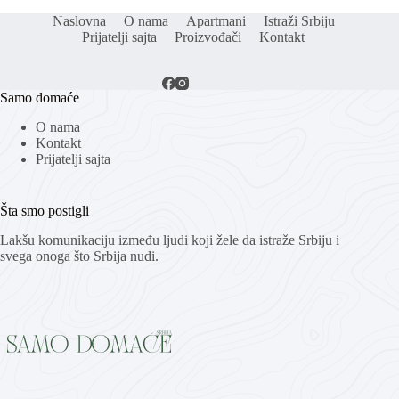
Naslovna
O nama
Apartmani
Istraži Srbiju
Prijatelji sajta
Proizvođači
Kontakt
Samo domaće
O nama
Kontakt
Prijatelji sajta
Šta smo postigli
Lakšu komunikaciju između ljudi koji žele da istraže Srbiju i
svega onoga što Srbija nudi.