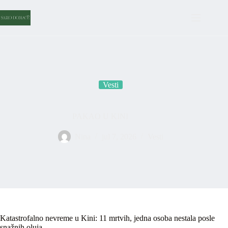
Skip
to
content
Vesti
PAKAO U KINI
Nina
jul 7, 2026
Vesti
Katastrofalno nevreme u Kini: 11 mrtvih, jedna osoba nestala posle
snažnih oluja