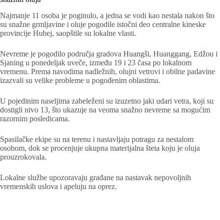
Najmanje 11 osoba je poginulo, a jedna se vodi kao nestala nakon što
su snažne grmljavine i oluje pogodile istočni deo centralne kineske
provincije Hubej, saopštile su lokalne vlasti.
Nevreme je pogodilo područja gradova Huangši, Huanggang, Edžou i
Sjaning u ponedeljak uveče, između 19 i 23 časa po lokalnom
vremenu. Prema navodima nadležnih, olujni vetrovi i obilne padavine
izazvali su velike probleme u pogođenim oblastima.
U pojedinim naseljima zabeleženi su izuzetno jaki udari vetra, koji su
dostigli nivo 13, što ukazuje na veoma snažno nevreme sa mogućim
razornim posledicama.
Spasilačke ekipe su na terenu i nastavljaju potragu za nestalom
osobom, dok se procenjuje ukupna materijalna šteta koju je oluja
prouzrokovala.
Lokalne službe upozoravaju građane na nastavak nepovoljnih
vremenskih uslova i apeluju na oprez.