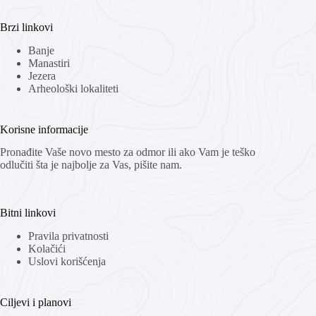
Brzi linkovi
Banje
Manastiri
Jezera
Arheološki lokaliteti
Korisne informacije
Pronađite Vaše novo mesto za odmor ili ako Vam je teško
odlučiti šta je najbolje za Vas, pišite nam.
Bitni linkovi
Pravila privatnosti
Kolačići
Uslovi korišćenja
Ciljevi i planovi