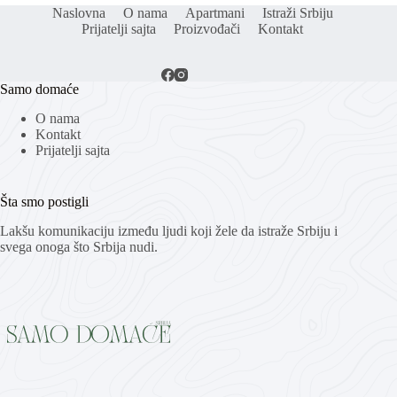
Naslovna
O nama
Apartmani
Istraži Srbiju
Prijatelji sajta
Proizvođači
Kontakt
Samo domaće
O nama
Kontakt
Prijatelji sajta
Šta smo postigli
Lakšu komunikaciju između ljudi koji žele da istraže Srbiju i
svega onoga što Srbija nudi.