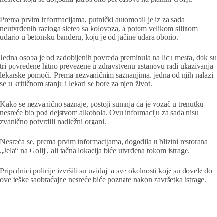
Prema prvim informacijama, putnički automobil je iz za sada
neutvrđenih razloga sleteo sa kolovoza, a potom velikom silinom
udario u betonsku banderu, koju je od jačine udara oborio.
Jedna osoba je od zadobijenih povreda preminula na licu mesta, dok su
tri povređene hitno prevezene u zdravstvenu ustanovu radi ukazivanja
lekarske pomoći. Prema nezvaničnim saznanjima, jedna od njih nalazi
se u kritičnom stanju i lekari se bore za njen život.
Kako se nezvanično saznaje, postoji sumnja da je vozač u trenutku
nesreće bio pod dejstvom alkohola. Ovu informaciju za sada nisu
zvanično potvrdili nadležni organi.
Nesreća se, prema prvim informacijama, dogodila u blizini restorana
„Jela“ na Goliji, ali tačna lokacija biće utvrđena tokom istrage.
Pripadnici policije izvršili su uviđaj, a sve okolnosti koje su dovele do
ove teške saobraćajne nesreće biće poznate nakon završetka istrage.