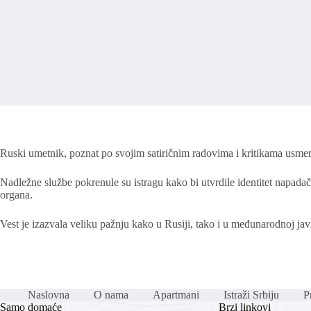
Ruski umetnik, poznat po svojim satiričnim radovima i kritikama usmere
Nadležne službe pokrenule su istragu kako bi utvrdile identitet napadača
organa.
Vest je izazvala veliku pažnju kako u Rusiji, tako i u međunarodnoj 
Naslovna
O nama
Apartmani
Istraži Srbiju
Pr
Samo domaće
Brzi linkovi