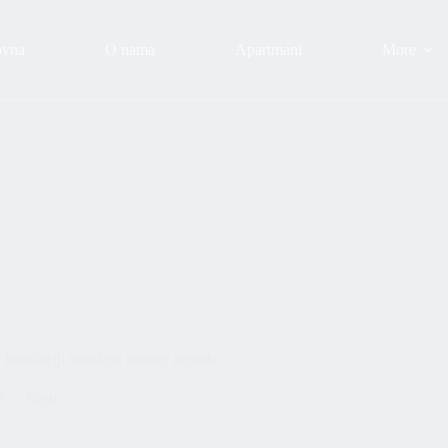
ovna
O nama
Apartmani
More
itelji utvrđuju motive napada
6
Vesti