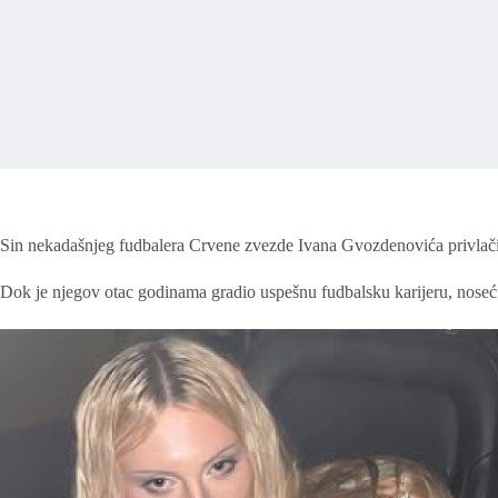
Sin nekadašnjeg fudbalera Crvene zvezde Ivana Gvozdenovića privlači
Dok je njegov otac godinama gradio uspešnu fudbalsku karijeru, noseć