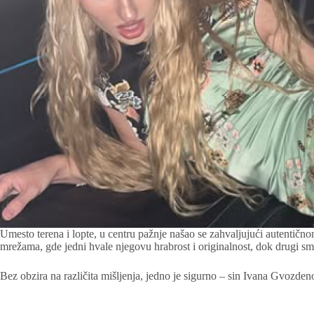
Umesto terena i lopte, u centru pažnje našao se zahvaljujući autentično
mrežama, gde jedni hvale njegovu hrabrost i originalnost, dok drugi sm
Bez obzira na različita mišljenja, jedno je sigurno – sin Ivana Gvozden