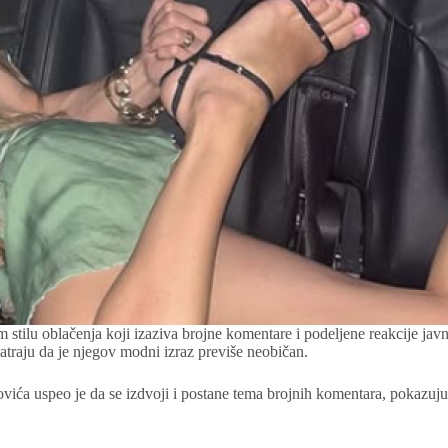
m stilu oblačenja koji izaziva brojne komentare i podeljene reakcije ja
atraju da je njegov modni izraz previše neobičan.
ovića uspeo je da se izdvoji i postane tema brojnih komentara, pokazuju