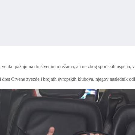
 veliku pažnju na društvenim mrežama, ali ne zbog sportskih uspeha, 
i dres Crvene zvezde i brojnih evropskih klubova, njegov naslednik od