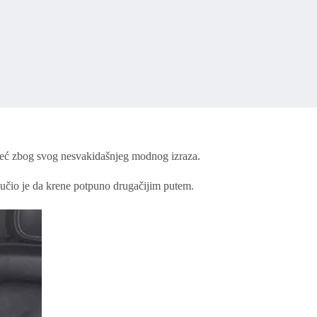
već zbog svog nesvakidašnjeg modnog izraza.
lučio je da krene potpuno drugačijim putem.