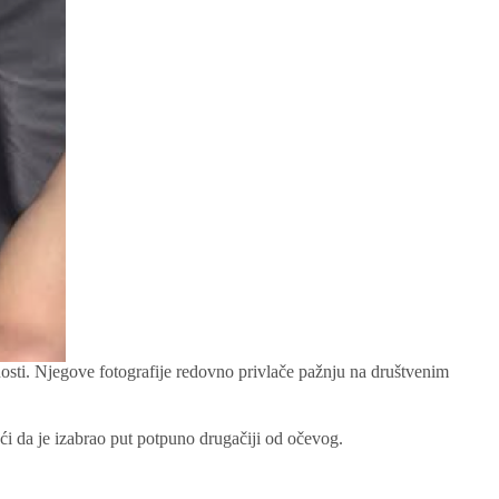
vnosti. Njegove fotografije redovno privlače pažnju na društvenim
ći da je izabrao put potpuno drugačiji od očevog.