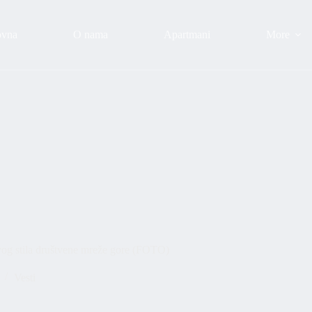
ovna
O nama
Apartmani
More
vog stila društvene mreže gore (FOTO)
Vesti