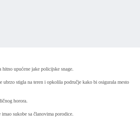
 hitno upućene jake policijske snage.
e ubrzo stigla na teren i opkolila područje kako bi osigurala mesto
dičnog horora.
ije imao sukobe sa članovima porodice.