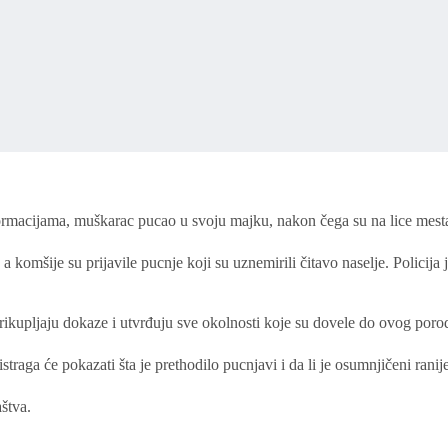
ormacijama, muškarac pucao u svoju majku, nakon čega su na lice mesta
omšije su prijavile pucnje koji su uznemirili čitavo naselje. Policija j
rikupljaju dokaze i utvrđuju sve okolnosti koje su dovele do ovog poro
straga će pokazati šta je prethodilo pucnjavi i da li je osumnjičeni ran
štva.