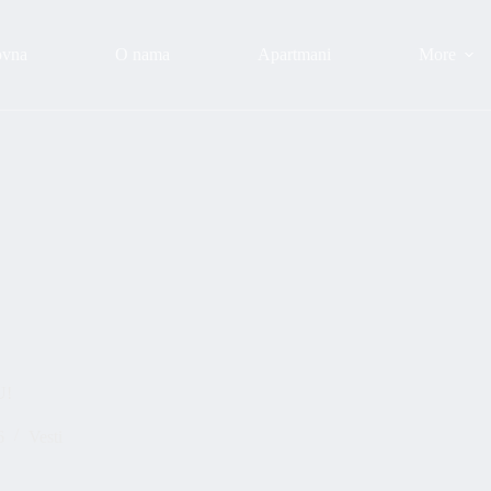
ovna
O nama
Apartmani
More
U!
6
Vesti