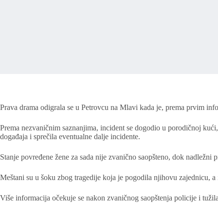
Prava drama odigrala se u Petrovcu na Mlavi kada je, prema prvim inf
Prema nezvaničnim saznanjima, incident se dogodio u porodičnoj kući, a k
događaja i sprečila eventualne dalje incidente.
Stanje povređene žene za sada nije zvanično saopšteno, dok nadležni p
Meštani su u šoku zbog tragedije koja je pogodila njihovu zajednicu, a i
Više informacija očekuje se nakon zvaničnog saopštenja policije i tužila