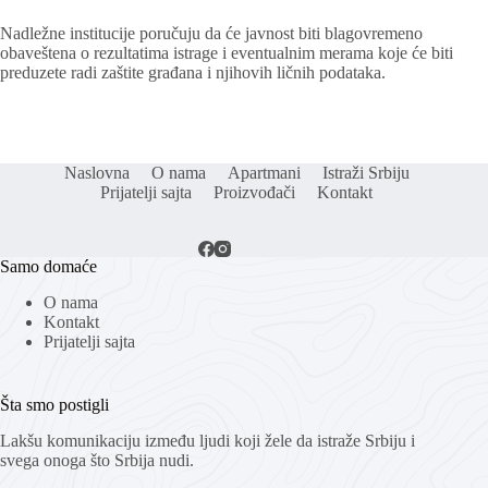
Nadležne institucije poručuju da će javnost biti blagovremeno
obaveštena o rezultatima istrage i eventualnim merama koje će biti
preduzete radi zaštite građana i njihovih ličnih podataka.
Naslovna
O nama
Apartmani
Istraži Srbiju
Prijatelji sajta
Proizvođači
Kontakt
Samo domaće
O nama
Kontakt
Prijatelji sajta
Šta smo postigli
Lakšu komunikaciju između ljudi koji žele da istraže Srbiju i
svega onoga što Srbija nudi.