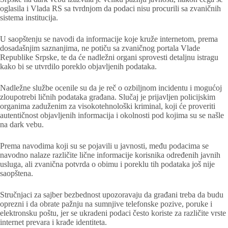
oglasila i Vlada RS sa tvrdnjom da podaci nisu procurili sa zvaničnih
sistema institucija.
U saopštenju se navodi da informacije koje kruže internetom, prema
dosadašnjim saznanjima, ne potiču sa zvaničnog portala Vlade
Republike Srpske, te da će nadležni organi sprovesti detaljnu istragu
kako bi se utvrdilo poreklo objavljenih podataka.
Nadležne službe ocenile su da je reč o ozbiljnom incidentu i mogućoj
zloupotrebi ličnih podataka građana. Slučaj je prijavljen policijskim
organima zaduženim za visokotehnološki kriminal, koji će proveriti
autentičnost objavljenih informacija i okolnosti pod kojima su se našle
na dark vebu.
Prema navodima koji su se pojavili u javnosti, među podacima se
navodno nalaze različite lične informacije korisnika određenih javnih
usluga, ali zvanična potvrda o obimu i poreklu tih podataka još nije
saopštena.
Stručnjaci za sajber bezbednost upozoravaju da građani treba da budu
oprezni i da obrate pažnju na sumnjive telefonske pozive, poruke i
elektronsku poštu, jer se ukradeni podaci često koriste za različite vrste
internet prevara i krađe identiteta.