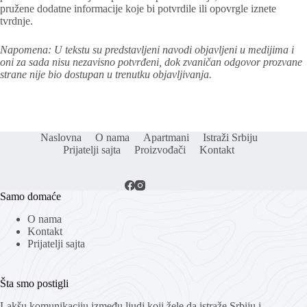
pružene dodatne informacije koje bi potvrdile ili opovrgle iznete
tvrdnje.
Napomena: U tekstu su predstavljeni navodi objavljeni u medijima i
oni za sada nisu nezavisno potvrđeni, dok zvaničan odgovor prozvane
strane nije bio dostupan u trenutku objavljivanja.
Naslovna
O nama
Apartmani
Istraži Srbiju
Prijatelji sajta
Proizvođači
Kontakt
Samo domaće
O nama
Kontakt
Prijatelji sajta
Šta smo postigli
Lakšu komunikaciju između ljudi koji žele da istraže Srbiju i