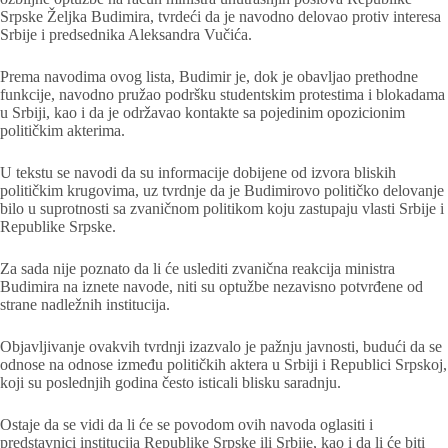
Srpske Željka Budimira, tvrdeći da je navodno delovao protiv interesa
Srbije i predsednika Aleksandra Vučića.
Prema navodima ovog lista, Budimir je, dok je obavljao prethodne
funkcije, navodno pružao podršku studentskim protestima i blokadama
u Srbiji, kao i da je održavao kontakte sa pojedinim opozicionim
političkim akterima.
U tekstu se navodi da su informacije dobijene od izvora bliskih
političkim krugovima, uz tvrdnje da je Budimirovo političko delovanje
bilo u suprotnosti sa zvaničnom politikom koju zastupaju vlasti Srbije i
Republike Srpske.
Za sada nije poznato da li će uslediti zvanična reakcija ministra
Budimira na iznete navode, niti su optužbe nezavisno potvrđene od
strane nadležnih institucija.
Objavljivanje ovakvih tvrdnji izazvalo je pažnju javnosti, budući da se
odnose na odnose između političkih aktera u Srbiji i Republici Srpskoj,
koji su poslednjih godina često isticali blisku saradnju.
Ostaje da se vidi da li će se povodom ovih navoda oglasiti i
predstavnici institucija Republike Srpske ili Srbije, kao i da li će biti