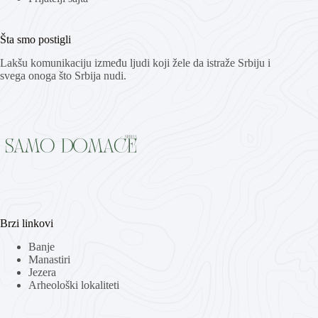
Šta smo postigli
Lakšu komunikaciju između ljudi koji žele da istraže Srbiju i
svega onoga što Srbija nudi.
Brzi linkovi
Banje
Manastiri
Jezera
Arheološki lokaliteti