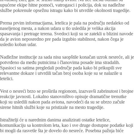
upućene ekipe hitne pomoći, vatrogasci i policija, dok su nadležne
službe pokrenule opsežnu istragu kako bi utvrdile okolnosti tragedije.
Prema prvim informacijama, letelica je pala na području nedaleko od
naseljenog mesta, a nakon udara u tlo usledila je velika akcija
spasavanja i pretrage terena. Svedoci koji su se zatekli u blizini navode
da je avion neposredno pre pada izgubio stabilnost, nakon čega je
usledio koban udar.
Nadležne institucije za sada nisu saopštile konačan uzrok nesreće, ali je
potvrđeno da među putnicima i članovima posade ima stradalih.
Spasioci su satima pregledali područje pada kako bi prikupili sve
relevantne dokaze i utvrdili tačan broj osoba koje su se nalazile u
letelici.
Vest o nesreći brzo se proširila regionom, izazvavši zabrinutost i brojne
reakcije javnosti. Lokalno stanovništvo opisuje dramatične trenutke
koji su usledili nakon pada aviona, navodeći da su se ubrzo začule
sirene hitnih službi koje su pristizale na mesto tragedije.
Istražitelji će u narednim danima analizirati ostatke letelice,
komunikaciju sa kontrolom leta, kao i sve druge dostupne podatke koji
bi mogli da rasvetle šta je dovelo do nesreće. Posebna pažnja biće