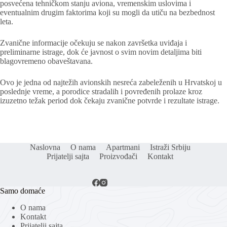
posvećena tehničkom stanju aviona, vremenskim uslovima i
eventualnim drugim faktorima koji su mogli da utiču na bezbednost
leta.
Zvanične informacije očekuju se nakon završetka uviđaja i
preliminarne istrage, dok će javnost o svim novim detaljima biti
blagovremeno obaveštavana.
Ovo je jedna od najtežih avionskih nesreća zabeleženih u Hrvatskoj u
poslednje vreme, a porodice stradalih i povređenih prolaze kroz
izuzetno težak period dok čekaju zvanične potvrde i rezultate istrage.
Naslovna
O nama
Apartmani
Istraži Srbiju
Prijatelji sajta
Proizvođači
Kontakt
Samo domaće
O nama
Kontakt
Prijatelji sajta