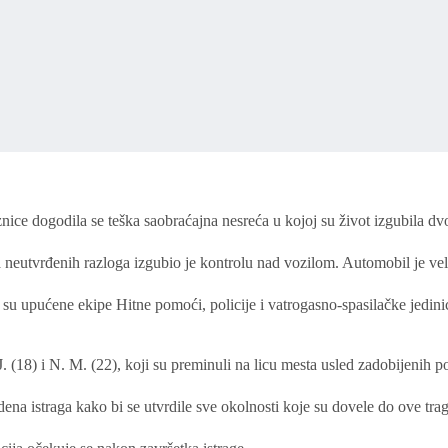
nice dogodila se teška saobraćajna nesreća u kojoj su život izgubila dv
eutvrđenih razloga izgubio je kontrolu nad vozilom. Automobil je veli
 upućene ekipe Hitne pomoći, policije i vatrogasno-spasilačke jedinice.
. (18) i N. M. (22), koji su preminuli na licu mesta usled zadobijenih p
dena istraga kako bi se utvrdile sve okolnosti koje su dovele do ove tra