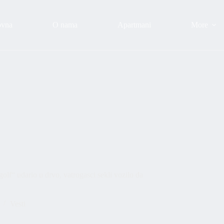
ovna
O nama
Apartmani
More
olf“ udario u drvo, vatrogasci sekli vozilo da
Vesti