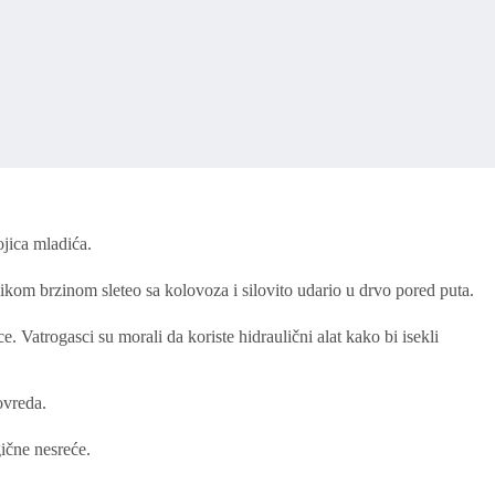
ojica mladića.
kom brzinom sleteo sa kolovoza i silovito udario u drvo pored puta.
 Vatrogasci su morali da koriste hidraulični alat kako bi isekli
ovreda.
gične nesreće.