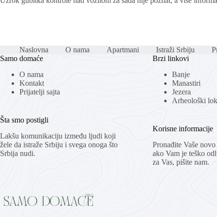
Uzrok gubitka kontrole nad vozilom za sada nije poznat, a više informa
Naslovna
O nama
Apartmani
Istraži Srbiju
Pr
Samo domaće
Brzi linkovi
O nama
Banje
Kontakt
Manastiri
Prijatelji sajta
Jezera
Arheološki loka
Šta smo postigli
Korisne informacije
Lakšu komunikaciju između ljudi koji
žele da istraže Srbiju i svega onoga što
Pronađite Vaše novo 
Srbija nudi.
ako Vam je teško odlu
za Vas, pišite nam.