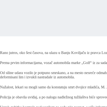
Rano jutros, oko šest časova, na ulazu u Banju Koviljaču iz pravca Loz
Prema prvim informacijama, vozač automobila marke „Golf“ iz za sada n
Od siline udara vozilo je potpuno smrskano, a na mesto nesreće odmah su
deformisani lim i izvukli nastradale iz automobila.
Nažalost, lekari su mogli samo da konstatuju smrt dvojice mladića, M. J
Policija je obavila uviđaj, a po nalogu nadležnog tužilaštva biće sprove