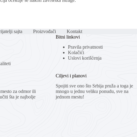
cija očekuje se nakon završetka istrage.
ijatelji sajta
Proizvođači
Kontakt
Bitni linkovi
Pravila privatnosti
Kolačići
Uslovi korišćenja
liteti
Ciljevi i planovi
Spojiti sve ono što Srbija pruža a toga je
mesto za odmor ili
mnogo u jednu veliku ponudu, sve na
čiti šta je najbolje
jednom mestu!