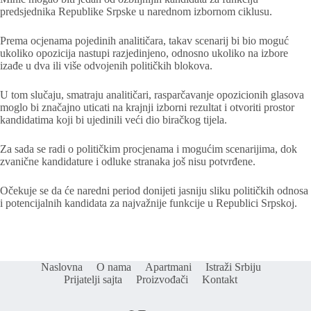
predsjednika Republike Srpske u narednom izbornom ciklusu.
Prema ocjenama pojedinih analitičara, takav scenarij bi bio moguć
ukoliko opozicija nastupi razjedinjeno, odnosno ukoliko na izbore
izađe u dva ili više odvojenih političkih blokova.
U tom slučaju, smatraju analitičari, rasparčavanje opozicionih glasova
moglo bi značajno uticati na krajnji izborni rezultat i otvoriti prostor
kandidatima koji bi ujedinili veći dio biračkog tijela.
Za sada se radi o političkim procjenama i mogućim scenarijima, dok
zvanične kandidature i odluke stranaka još nisu potvrđene.
Očekuje se da će naredni period donijeti jasniju sliku političkih odnosa
i potencijalnih kandidata za najvažnije funkcije u Republici Srpskoj.
Naslovna
O nama
Apartmani
Istraži Srbiju
Prijatelji sajta
Proizvođači
Kontakt