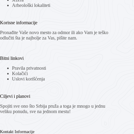
Arheološki lokaliteti
Korisne informacije
Pronađite Vaše novo mesto za odmor ili ako Vam je teško
odlučiti šta je najbolje za Vas, pišite nam.
Bitni linkovi
Pravila privatnosti
Kolačići
Uslovi korišćenja
Ciljevi i planovi
Spojiti sve ono što Srbija pruža a toga je mnogo u jednu
veliku ponudu, sve na jednom mestu!
Kontakt Informacije