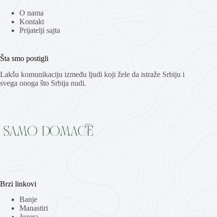
O nama
Kontakt
Prijatelji sajta
Šta smo postigli
Lakšu komunikaciju između ljudi koji žele da istraže Srbiju i
svega onoga što Srbija nudi.
Brzi linkovi
Banje
Manastiri
Jezera