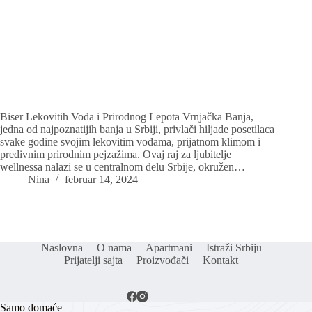
Biser Lekovitih Voda i Prirodnog Lepota Vrnjačka Banja,
jedna od najpoznatijih banja u Srbiji, privlači hiljade posetilaca
svake godine svojim lekovitim vodama, prijatnom klimom i
predivnim prirodnim pejzažima. Ovaj raj za ljubitelje
wellnessa nalazi se u centralnom delu Srbije, okružen…
Nina
februar 14, 2024
Naslovna
O nama
Apartmani
Istraži Srbiju
Prijatelji sajta
Proizvođači
Kontakt
Samo domaće