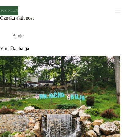
Skip
to
content
Oznaka
aktivnost
Banje
Vrnjačka banja