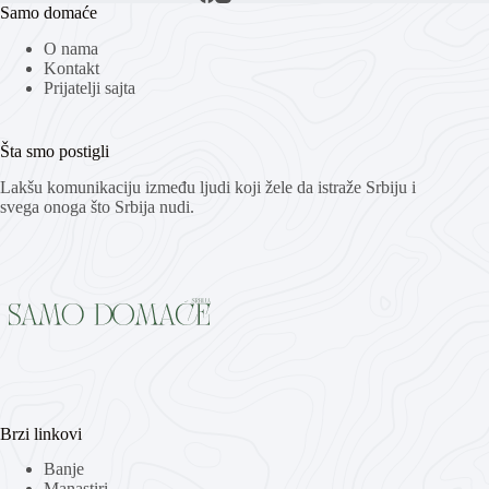
Samo domaće
O nama
Kontakt
Prijatelji sajta
Šta smo postigli
Lakšu komunikaciju između ljudi koji žele da istraže Srbiju i
svega onoga što Srbija nudi.
Brzi linkovi
Banje
Manastiri