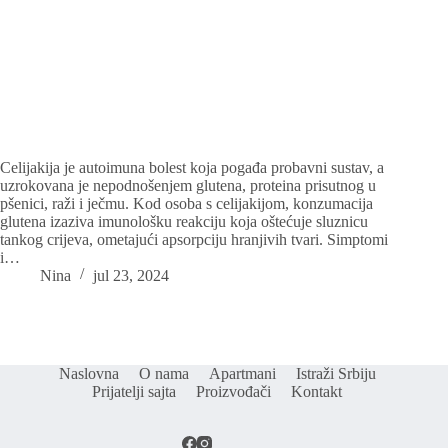
Celijakija je autoimuna bolest koja pogađa probavni sustav, a
uzrokovana je nepodnošenjem glutena, proteina prisutnog u
pšenici, raži i ječmu. Kod osoba s celijakijom, konzumacija
glutena izaziva imunološku reakciju koja oštećuje sluznicu
tankog crijeva, ometajući apsorpciju hranjivih tvari. Simptomi
i…
Nina
jul 23, 2024
Naslovna
O nama
Apartmani
Istraži Srbiju
Prijatelji sajta
Proizvođači
Kontakt