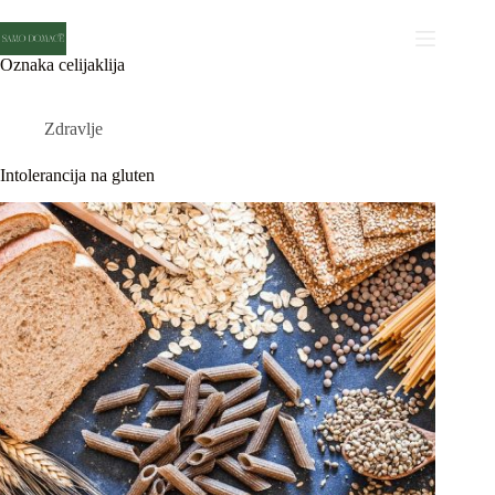
Skip
to
content
Oznaka
celijaklija
Zdravlje
Intolerancija na gluten