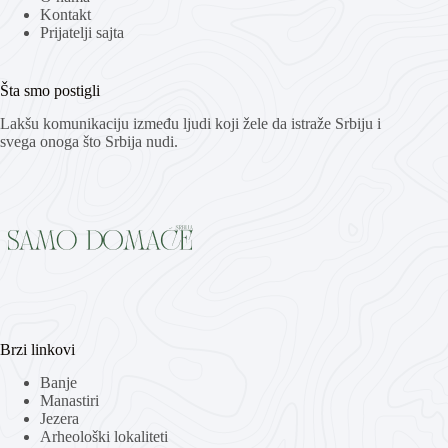
Kontakt
Prijatelji sajta
Šta smo postigli
Lakšu komunikaciju između ljudi koji žele da istraže Srbiju i
svega onoga što Srbija nudi.
Brzi linkovi
Banje
Manastiri
Jezera
Arheološki lokaliteti