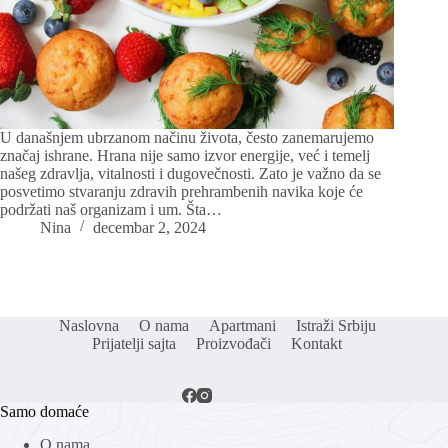
U današnjem ubrzanom načinu života, često zanemarujemo
značaj ishrane. Hrana nije samo izvor energije, već i temelj
našeg zdravlja, vitalnosti i dugovečnosti. Zato je važno da se
posvetimo stvaranju zdravih prehrambenih navika koje će
podržati naš organizam i um. Šta…
Nina
decembar 2, 2024
Naslovna
O nama
Apartmani
Istraži Srbiju
Prijatelji sajta
Proizvođači
Kontakt
Samo domaće
O nama