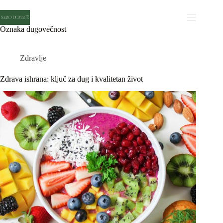
Skip
to
content
Oznaka
dugovečnost
Zdravlje
Zdrava ishrana: ključ za dug i kvalitetan život