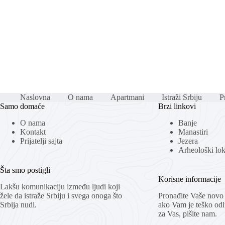
Naslovna
O nama
Apartmani
Istraži Srbiju
Pr
Samo domaće
Brzi linkovi
O nama
Banje
Kontakt
Manastiri
Prijatelji sajta
Jezera
Arheološki loka
Šta smo postigli
Korisne informacije
Lakšu komunikaciju između ljudi koji
žele da istraže Srbiju i svega onoga što
Pronađite Vaše novo 
Srbija nudi.
ako Vam je teško odlu
za Vas, pišite nam.