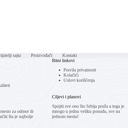
ijatelji sajta
Proizvođači
Kontakt
Bitni linkovi
Pravila privatnosti
Kolačići
Uslovi korišćenja
liteti
Ciljevi i planovi
Spojiti sve ono što Srbija pruža a toga je
mesto za odmor ili
mnogo u jednu veliku ponudu, sve na
čiti šta je najbolje
jednom mestu!