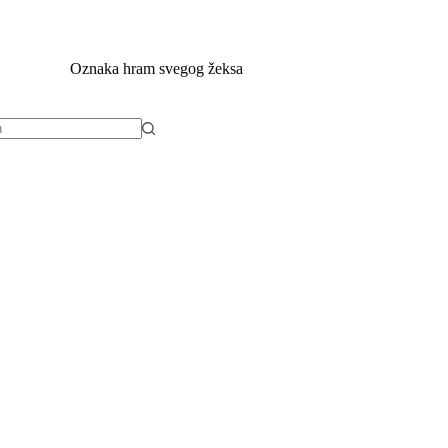
ovna
O nama
Apartmani
More
Oznaka
hram svegog žeksa