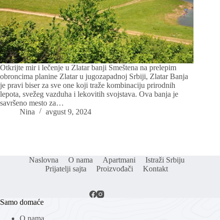
Otkrijte mir i lečenje u Zlatar banji Smeštena na prelepim
obroncima planine Zlatar u jugozapadnoj Srbiji, Zlatar Banja
je pravi biser za sve one koji traže kombinaciju prirodnih
lepota, svežeg vazduha i lekovitih svojstava. Ova banja je
savršeno mesto za…
Nina
avgust 9, 2024
Naslovna
O nama
Apartmani
Istraži Srbiju
Prijatelji sajta
Proizvođači
Kontakt
Samo domaće
O nama