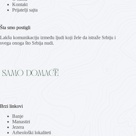
Kontakt
Prijatelji sajta
Šta smo postigli
Lakšu komunikaciju između ljudi koji žele da istraže Srbiju i
svega onoga što Srbija nudi.
Brzi linkovi
Banje
Manastiri
Jezera
Arheološki lokaliteti