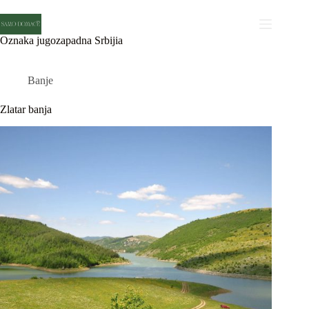
Skip
to
content
Oznaka
jugozapadna Srbijia
Banje
Zlatar banja