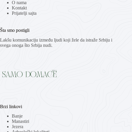
O nama
Kontakt
Prijatelji sajta
Šta smo postigli
Lakšu komunikaciju između ljudi koji žele da istraže Srbiju i
svega onoga što Srbija nudi.
Brzi linkovi
Banje
Manastiri
Jezera
Arheološki lokaliteti