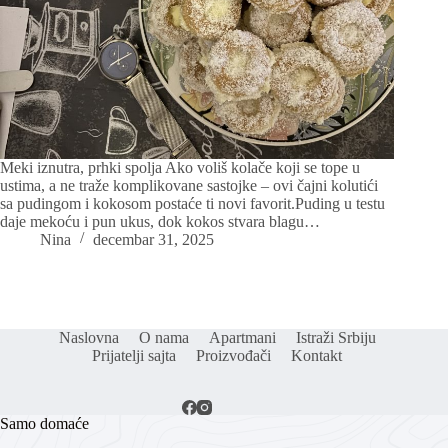
Meki iznutra, prhki spolja Ako voliš kolače koji se tope u
ustima, a ne traže komplikovane sastojke – ovi čajni kolutići
sa pudingom i kokosom postaće ti novi favorit.Puding u testu
daje mekoću i pun ukus, dok kokos stvara blagu…
Nina
decembar 31, 2025
Naslovna
O nama
Apartmani
Istraži Srbiju
Prijatelji sajta
Proizvođači
Kontakt
Samo domaće