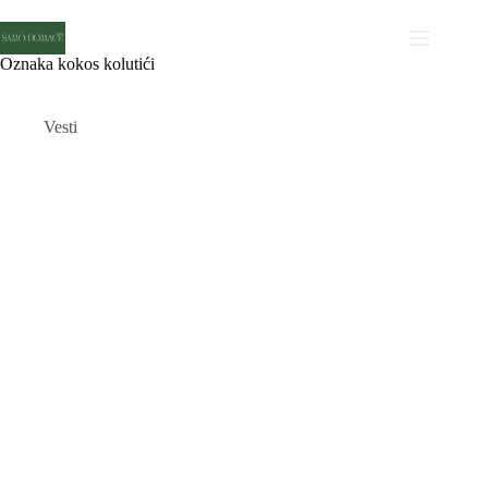
Skip
to
content
Oznaka
kokos kolutići
Vesti