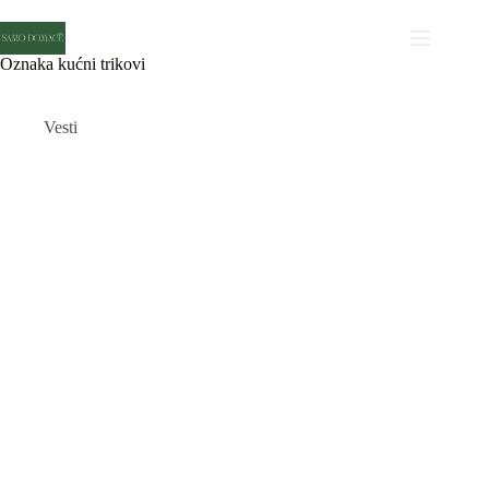
Skip
to
content
Oznaka
kućni trikovi
Vesti