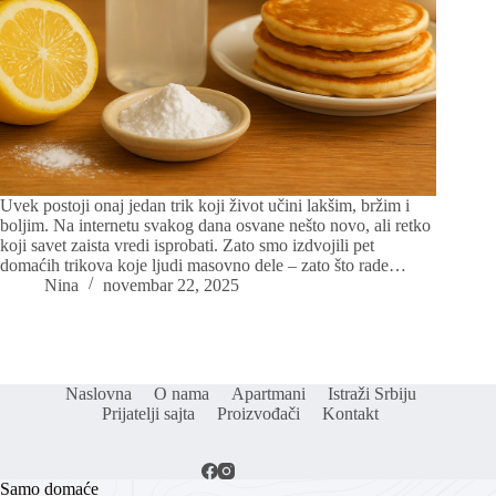
Uvek postoji onaj jedan trik koji život učini lakšim, bržim i
boljim. Na internetu svakog dana osvane nešto novo, ali retko
koji savet zaista vredi isprobati. Zato smo izdvojili pet
domaćih trikova koje ljudi masovno dele – zato što rade…
Nina
novembar 22, 2025
Naslovna
O nama
Apartmani
Istraži Srbiju
Prijatelji sajta
Proizvođači
Kontakt
Samo domaće