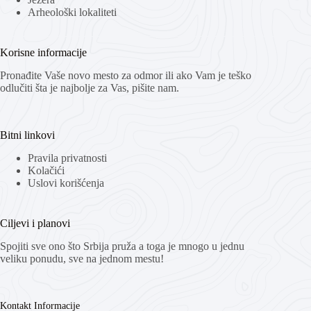
Arheološki lokaliteti
Korisne informacije
Pronađite Vaše novo mesto za odmor ili ako Vam je teško
odlučiti šta je najbolje za Vas, pišite nam.
Bitni linkovi
Pravila privatnosti
Kolačići
Uslovi korišćenja
Ciljevi i planovi
Spojiti sve ono što Srbija pruža a toga je mnogo u jednu
veliku ponudu, sve na jednom mestu!
Kontakt Informacije