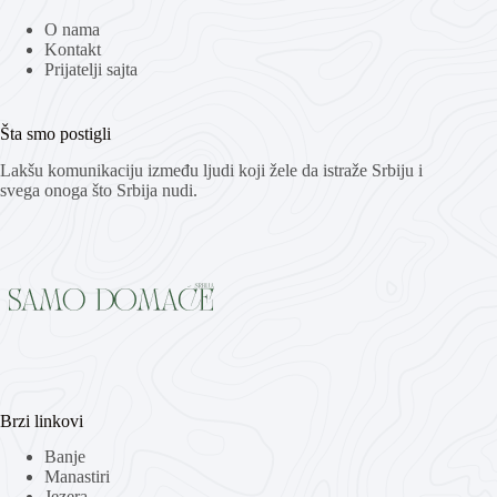
O nama
Kontakt
Prijatelji sajta
Šta smo postigli
Lakšu komunikaciju između ljudi koji žele da istraže Srbiju i
svega onoga što Srbija nudi.
Brzi linkovi
Banje
Manastiri
Jezera