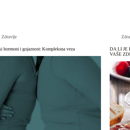
ovna
O nama
Apartmani
More
Zdravlje
Zdra
i hormoni i gojaznost: Kompleksna veza
DA LI J
VAŠE ZDRA