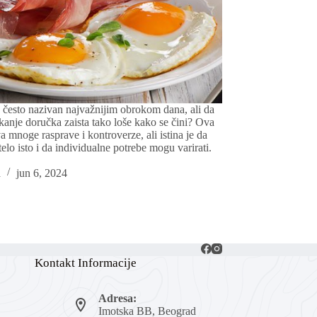
 često nazivan najvažnijim obrokom dana, ali da
akanje doručka zaista tako loše kako se čini? Ova
a mnoge rasprave i kontroverze, ali istina je da
telo isto i da individualne potrebe mogu varirati.
a
jun 6, 2024
Kontakt Informacije
Adresa:
Imotska BB, Beograd