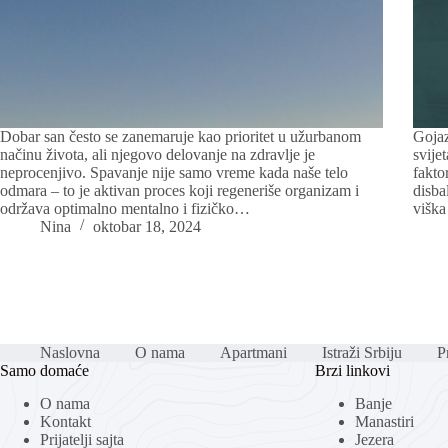
Dobar san često se zanemaruje kao prioritet u užurbanom
Gojaz
načinu života, ali njegovo delovanje na zdravlje je
svije
neprocenjivo. Spavanje nije samo vreme kada naše telo
fakto
odmara – to je aktivan proces koji regeneriše organizam i
disba
održava optimalno mentalno i fizičko…
viška
Nina
oktobar 18, 2024
Naslovna
O nama
Apartmani
Istraži Srbiju
Pr
Samo domaće
Brzi linkovi
O nama
Banje
Kontakt
Manastiri
Prijatelji sajta
Jezera