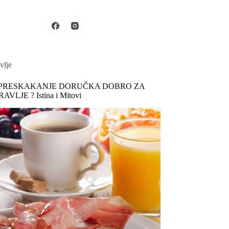
Pošaljite Vaš proizvod
vlje
E PRESKAKANJE DORUČKA DOBRO ZA
VLJE ? Istina i Mitovi