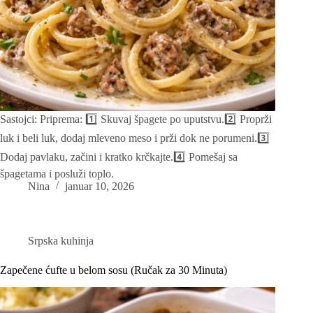
Sastojci: Priprema: 1️⃣ Skuvaj špagete po uputstvu.2️⃣ Proprži
luk i beli luk, dodaj mleveno meso i prži dok ne porumeni.3️⃣
Dodaj pavlaku, začini i kratko krčkajte.4️⃣ Pomešaj sa
špagetama i posluži toplo.
Nina
januar 10, 2026
Srpska kuhinja
Zapečene ćufte u belom sosu (Ručak za 30 Minuta)