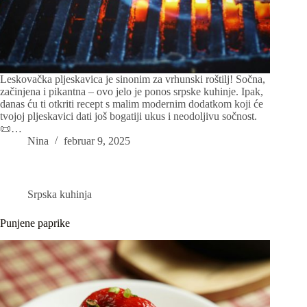
Leskovačka pljeskavica je sinonim za vrhunski roštilj! Sočna,
začinjena i pikantna – ovo jelo je ponos srpske kuhinje. Ipak,
danas ću ti otkriti recept s malim modernim dodatkom koji će
tvojoj pljeskavici dati još bogatiji ukus i neodoljivu sočnost.
📜…
Nina
februar 9, 2025
Srpska kuhinja
Punjene paprike