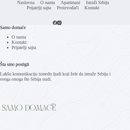
Naslovna
O nama
Apartmani
Istraži Srbiju
Prijatelji sajta
Proizvođači
Kontakt
Samo domaće
O nama
Kontakt
Prijatelji sajta
Šta smo postigli
Lakšu komunikaciju između ljudi koji žele da istraže Srbiju i
svega onoga što Srbija nudi.