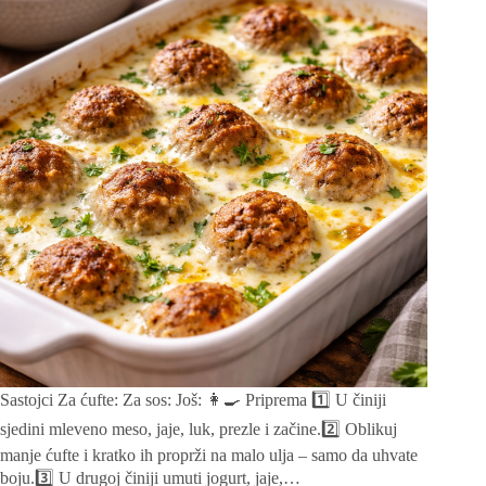
Sastojci Za ćufte: Za sos: Još: 👩‍🍳 Priprema 1️⃣ U činiji
sjedini mleveno meso, jaje, luk, prezle i začine.2️⃣ Oblikuj
manje ćufte i kratko ih proprži na malo ulja – samo da uhvate
boju.3️⃣ U drugoj činiji umuti jogurt, jaje,…