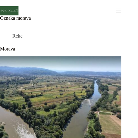
Skip
to
content
Oznaka
morava
Reke
Morava