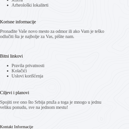
Arheološki lokaliteti
Korisne informacije
Pronađite Vaše novo mesto za odmor ili ako Vam je teško
odlučiti šta je najbolje za Vas, pišite nam.
Bitni linkovi
Pravila privatnosti
Kolačići
Uslovi korišćenja
Ciljevi i planovi
Spojiti sve ono što Srbija pruža a toga je mnogo u jednu
veliku ponudu, sve na jednom mestu!
Kontakt Informacije