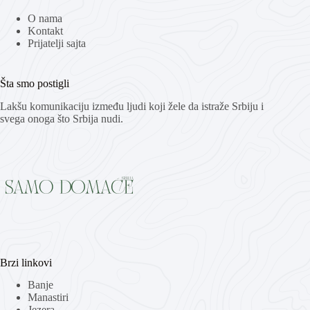
O nama
Kontakt
Prijatelji sajta
Šta smo postigli
Lakšu komunikaciju između ljudi koji žele da istraže Srbiju i
svega onoga što Srbija nudi.
Brzi linkovi
Banje
Manastiri
Jezera