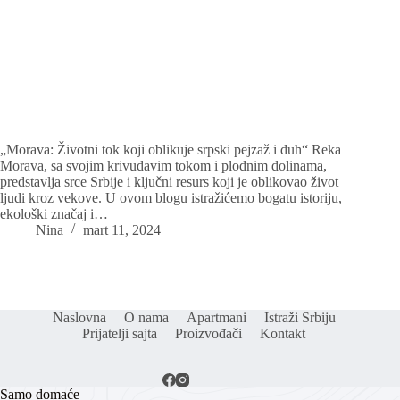
„Morava: Životni tok koji oblikuje srpski pejzaž i duh“ Reka
Morava, sa svojim krivudavim tokom i plodnim dolinama,
predstavlja srce Srbije i ključni resurs koji je oblikovao život
ljudi kroz vekove. U ovom blogu istražićemo bogatu istoriju,
ekološki značaj i…
Nina
mart 11, 2024
Naslovna
O nama
Apartmani
Istraži Srbiju
Prijatelji sajta
Proizvođači
Kontakt
Samo domaće