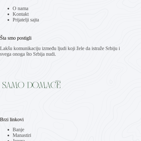
O nama
Kontakt
Prijatelji sajta
Šta smo postigli
Lakšu komunikaciju između ljudi koji žele da istraže Srbiju i
svega onoga što Srbija nudi.
Brzi linkovi
Banje
Manastiri
Jezera