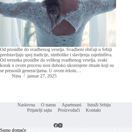
Od prosidbe do svadbenog veselja. Svadbeni običaji u Srbiji
predstavljaju spoj tradicije, simbolike i slavljenja zajedništva.
Od trenutka prosidbe do velikog svadbenog veselja, svaki
korak u ovom procesu nosi duboko ukorenjene rituale koji su
se prenosili generacijama. U ovom tekstu…
Nina
januar 27, 2025
Naslovna
O nama
Apartmani
Istraži Srbiju
Prijatelji sajta
Proizvođači
Kontakt
Samo domaće