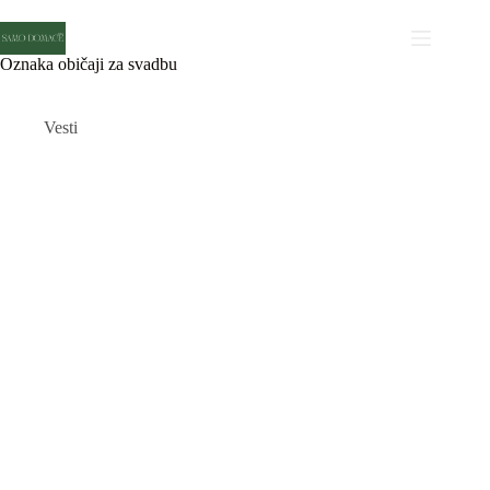
Skip
to
content
Oznaka
običaji za svadbu
Vesti