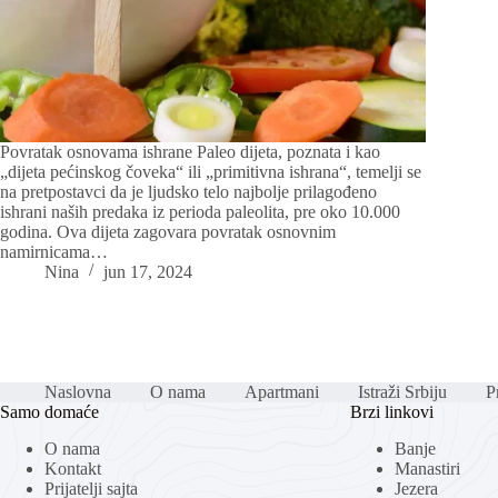
Povratak osnovama ishrane Paleo dijeta, poznata i kao
„dijeta pećinskog čoveka“ ili „primitivna ishrana“, temelji se
na pretpostavci da je ljudsko telo najbolje prilagođeno
ishrani naših predaka iz perioda paleolita, pre oko 10.000
godina. Ova dijeta zagovara povratak osnovnim
namirnicama…
Nina
jun 17, 2024
Naslovna
O nama
Apartmani
Istraži Srbiju
Pr
Samo domaće
Brzi linkovi
O nama
Banje
Kontakt
Manastiri
Prijatelji sajta
Jezera