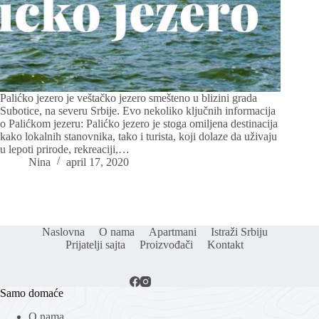
Palićko jezero je veštačko jezero smešteno u blizini grada
Subotice, na severu Srbije. Evo nekoliko ključnih informacija
o Palićkom jezeru: Palićko jezero je stoga omiljena destinacija
kako lokalnih stanovnika, tako i turista, koji dolaze da uživaju
u lepoti prirode, rekreaciji,…
Nina
april 17, 2020
Naslovna
O nama
Apartmani
Istraži Srbiju
Prijatelji sajta
Proizvođači
Kontakt
Samo domaće
O nama