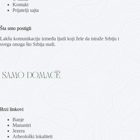
Kontakt
Prijatelji sajta
Šta smo postigli
Lakšu komunikaciju između ljudi koji žele da istraže Srbiju i
svega onoga što Srbija nudi.
Brzi linkovi
Banje
Manastiri
Jezera
Arheološki lokaliteti