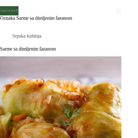
Skip
to
content
Oznaka
Sarme sa dimljenim šaranom
Srpska kuhinja
Sarme sa dimljenim šaranom