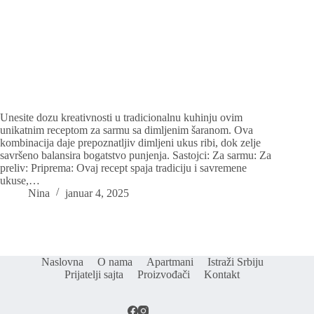
Unesite dozu kreativnosti u tradicionalnu kuhinju ovim
unikatnim receptom za sarmu sa dimljenim šaranom. Ova
kombinacija daje prepoznatljiv dimljeni ukus ribi, dok zelje
savršeno balansira bogatstvo punjenja. Sastojci: Za sarmu: Za
preliv: Priprema: Ovaj recept spaja tradiciju i savremene
ukuse,…
Nina
januar 4, 2025
Naslovna
O nama
Apartmani
Istraži Srbiju
Prijatelji sajta
Proizvođači
Kontakt