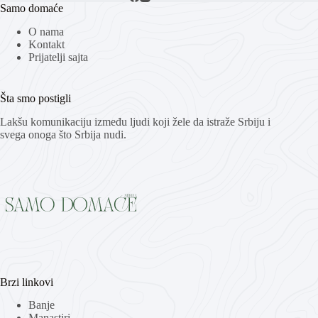
Samo domaće
O nama
Kontakt
Prijatelji sajta
Šta smo postigli
Lakšu komunikaciju između ljudi koji žele da istraže Srbiju i
svega onoga što Srbija nudi.
Brzi linkovi
Banje
Manastiri