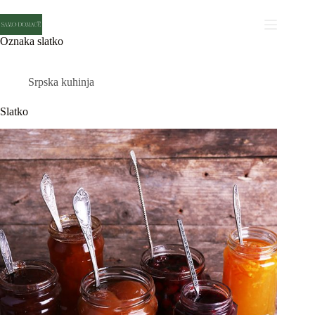
Skip
to
content
Oznaka
slatko
Srpska kuhinja
Slatko