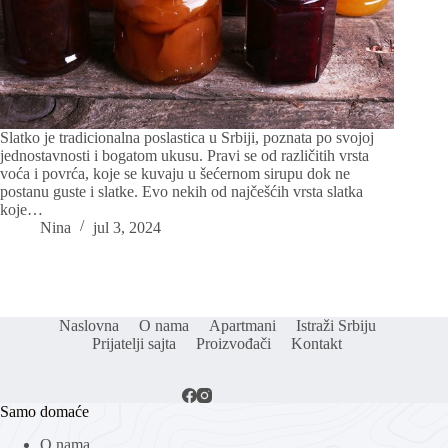
Slatko je tradicionalna poslastica u Srbiji, poznata po svojoj
jednostavnosti i bogatom ukusu. Pravi se od različitih vrsta
voća i povrća, koje se kuvaju u šećernom sirupu dok ne
postanu guste i slatke. Evo nekih od najčešćih vrsta slatka
koje…
Nina
jul 3, 2024
Naslovna
O nama
Apartmani
Istraži Srbiju
Prijatelji sajta
Proizvođači
Kontakt
Samo domaće
O nama