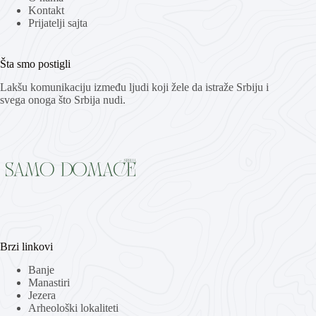
Kontakt
Prijatelji sajta
Šta smo postigli
Lakšu komunikaciju između ljudi koji žele da istraže Srbiju i
svega onoga što Srbija nudi.
Brzi linkovi
Banje
Manastiri
Jezera
Arheološki lokaliteti