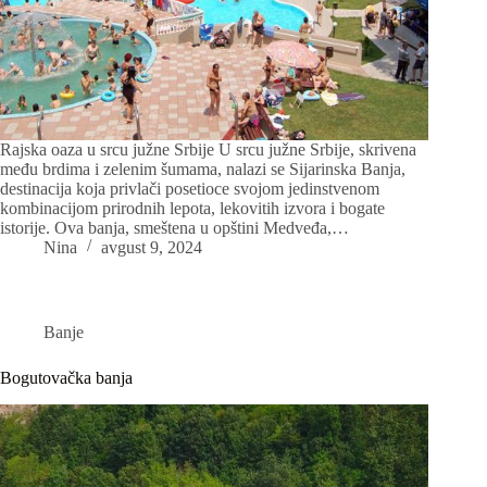
Rajska oaza u srcu južne Srbije U srcu južne Srbije, skrivena
među brdima i zelenim šumama, nalazi se Sijarinska Banja,
destinacija koja privlači posetioce svojom jedinstvenom
kombinacijom prirodnih lepota, lekovitih izvora i bogate
istorije. Ova banja, smeštena u opštini Medveđa,…
Nina
avgust 9, 2024
Banje
Bogutovačka banja