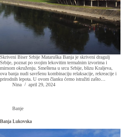
Skriveni Biser Srbije Mataruška Banja je skriveni dragulj
Srbije, poznat po svojim lekovitim termalnim izvorima i
mirnom okruženju. Smeštena u srcu Srbije, blizu Kraljeva,
ova banja nudi savršenu kombinaciju relaksacije, rekreacije i
prirodnih lepota. U ovom članku ćemo istražiti zašto…
Nina
april 29, 2024
Banje
Banja Lukovska