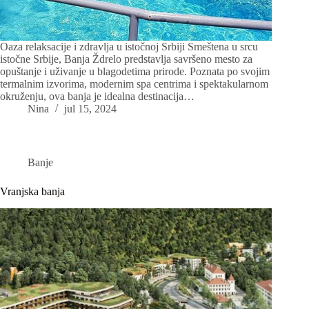
Oaza relaksacije i zdravlja u istočnoj Srbiji Smeštena u srcu
istočne Srbije, Banja Ždrelo predstavlja savršeno mesto za
opuštanje i uživanje u blagodetima prirode. Poznata po svojim
termalnim izvorima, modernim spa centrima i spektakularnom
okruženju, ova banja je idealna destinacija…
Nina
jul 15, 2024
Banje
Vranjska banja