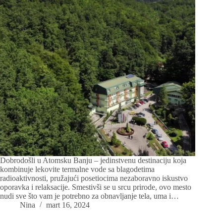
Dobrodošli u Atomsku Banju – jedinstvenu destinaciju koja
kombinuje lekovite termalne vode sa blagodetima
radioaktivnosti, pružajući posetiocima nezaboravno iskustvo
oporavka i relaksacije. Smestivši se u srcu prirode, ovo mesto
nudi sve što vam je potrebno za obnavljanje tela, uma i…
Nina
mart 16, 2024