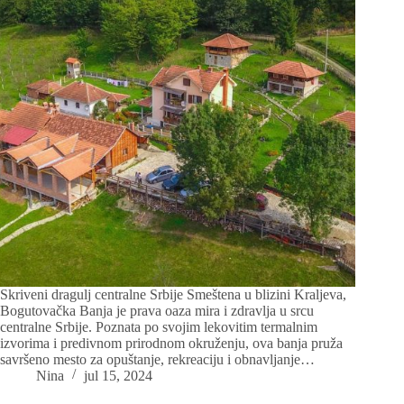
Skriveni dragulj centralne Srbije Smeštena u blizini Kraljeva,
Bogutovačka Banja je prava oaza mira i zdravlja u srcu
centralne Srbije. Poznata po svojim lekovitim termalnim
izvorima i predivnom prirodnom okruženju, ova banja pruža
savršeno mesto za opuštanje, rekreaciju i obnavljanje…
Nina
jul 15, 2024