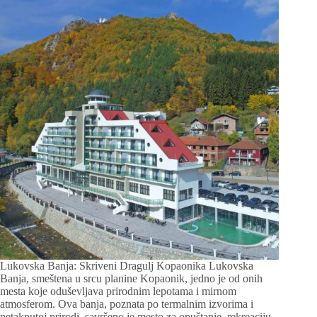
Lukovska Banja: Skriveni Dragulj Kopaonika Lukovska
Banja, smeštena u srcu planine Kopaonik, jedno je od onih
mesta koje oduševljava prirodnim lepotama i mirnom
atmosferom. Ova banja, poznata po termalnim izvorima i
netaknutoj prirodi, savršeno je mesto za opuštanje, rekreaciju