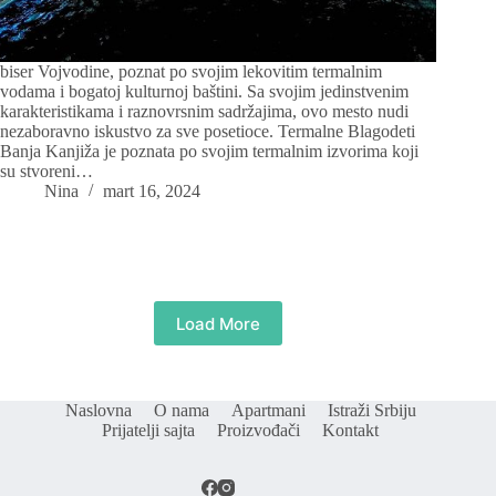
biser Vojvodine, poznat po svojim lekovitim termalnim
vodama i bogatoj kulturnoj baštini. Sa svojim jedinstvenim
karakteristikama i raznovrsnim sadržajima, ovo mesto nudi
nezaboravno iskustvo za sve posetioce. Termalne Blagodeti
Banja Kanjiža je poznata po svojim termalnim izvorima koji
su stvoreni…
Nina
mart 16, 2024
Load More
Naslovna
O nama
Apartmani
Istraži Srbiju
Prijatelji sajta
Proizvođači
Kontakt