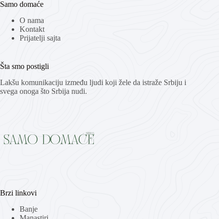
Samo domaće
O nama
Kontakt
Prijatelji sajta
Šta smo postigli
Lakšu komunikaciju između ljudi koji žele da istraže Srbiju i
svega onoga što Srbija nudi.
Brzi linkovi
Banje
Manastiri