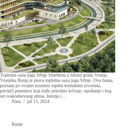
Toplotna oaza juga Srbije Smeštena u blizini grada Vranja,
Vranjska Banja je prava toplotna oaza juga Srbije. Ova banja,
poznata po svojim izuzetno toplim termalnim izvorima,
privlači posetioce koji traže prirodno lečenje, opuštanje i beg
od svakodnevnog stresa. Istorija i…
Nina
jul 15, 2024
Banje