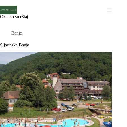
Skip
to
content
Oznaka
smeštaj
Banje
Sijarinska Banja