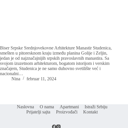
Biser Srpske Srednjovekovne Arhitekture Manastir Studenica,
smešten u pitoresknom kraju između planina Golije i Zeljin,
jedan je od najznačajnijih srpskih pravoslavnih manastira. Sa
svojom izuzetnom arhitekturom, bogatom istorijom i verskim
značajem, Studenica je ne samo duhovno svetilište već i
nacionalni…
Nina
februar 11, 2024
Naslovna
O nama
Apartmani
Istraži Srbiju
Prijatelji sajta
Proizvođači
Kontakt