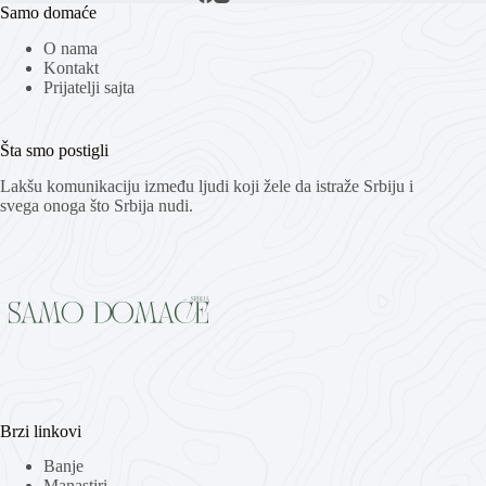
Samo domaće
O nama
Kontakt
Prijatelji sajta
Šta smo postigli
Lakšu komunikaciju između ljudi koji žele da istraže Srbiju i
svega onoga što Srbija nudi.
Brzi linkovi
Banje
Manastiri