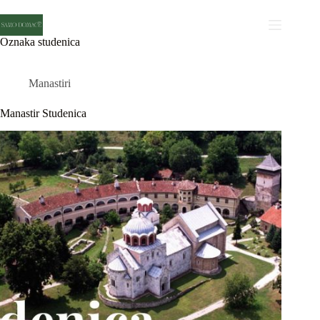
Skip
to
content
Oznaka
studenica
Manastiri
Manastir Studenica