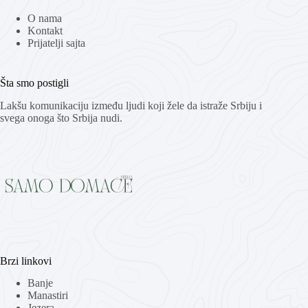
O nama
Kontakt
Prijatelji sajta
Šta smo postigli
Lakšu komunikaciju između ljudi koji žele da istraže Srbiju i
svega onoga što Srbija nudi.
Brzi linkovi
Banje
Manastiri
Jezera