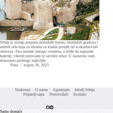
Srbija je zemlja prepuna prirodnih lepota, istorijskih gradova i
mirnih sela koja su idealna za kratak predah od svakodnevnih
obaveza. Ako nemate mnogo vremena, a želite da napunite
baterije, vikend putovanje je savršen izbor. U nastavku vam
donosimo predloge najboljih…
Nina
avgust 30, 2025
Naslovna
O nama
Apartmani
Istraži Srbiju
Prijatelji sajta
Proizvođači
Kontakt
Samo domaće