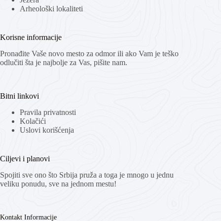
Arheološki lokaliteti
Korisne informacije
Pronađite Vaše novo mesto za odmor ili ako Vam je teško
odlučiti šta je najbolje za Vas, pišite nam.
Bitni linkovi
Pravila privatnosti
Kolačići
Uslovi korišćenja
Ciljevi i planovi
Spojiti sve ono što Srbija pruža a toga je mnogo u jednu
veliku ponudu, sve na jednom mestu!
Kontakt Informacije